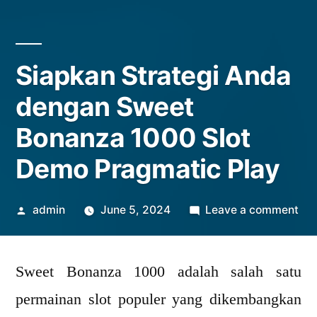
Siapkan Strategi Anda
dengan Sweet
Bonanza 1000 Slot
Demo Pragmatic Play
Posted
on
admin
June 5, 2024
Leave a comment
by
Sia
Str
Sweet Bonanza 1000 adalah salah satu
An
de
permainan slot populer yang dikembangkan
Sw