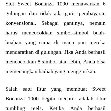
Slot Sweet Bonanza 1000 menawarkan 6
gulungan dan tidak ada garis pembayaran
konvensional. Sebagai gantinya, pemain
harus mencocokkan simbol-simbol buah-
buahan yang sama di mana pun mereka
mendaratkan di gulungan. Jika Anda berhasil
mencocokkan 8 simbol atau lebih, Anda bisa
memenangkan hadiah yang menggiurkan.
Salah satu fitur yang membuat Sweet
Bonanza 1000 begitu menarik adalah fitur
tumbling reels. Ketika Anda berhasil