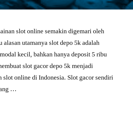
mainan slot online semakin digemari oleh
tu alasan utamanya slot depo 5k adalah
odal kecil, bahkan hanya deposit 5 ribu
membuat slot gacor depo 5k menjadi
slot online di Indonesia. Slot gacor sendiri
yang …