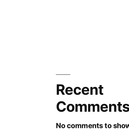
Recent
Comment
No comments to show