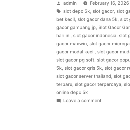
Posted
admin
February 16, 2026
5K:
by
Tags:
slot depo 5k
,
slot gacor
,
slot g
bet kecil
,
slot gacor dana 5k
,
slot
Solusi
gacor gampang jp
,
Slot Gacor G
Main
hari ini
,
slot gacor indonesia
,
slot
gacor maxwin
,
slot gacor microg
Slot
gacor modal kecil
,
slot gacor mu
Online
slot gacor pg soft
,
slot gacor popu
Modal
5k
,
slot gacor qris 5k
,
slot gacor 
slot gacor server thailand
,
slot ga
Kecil
terbaru
,
slot gacor terpercaya
,
sl
Tapi
online depo 5k
on
Leave a comment
Peluang
Slot
Maxwin
Gacor
Besar”
Depo