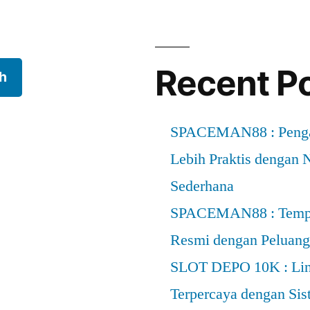
Recent P
h
SPACEMAN88 : Penga
Lebih Praktis dengan 
Sederhana
SPACEMAN88 : Tempat
Resmi dengan Peluang
SLOT DEPO 10K : Link
Terpercaya dengan Sis