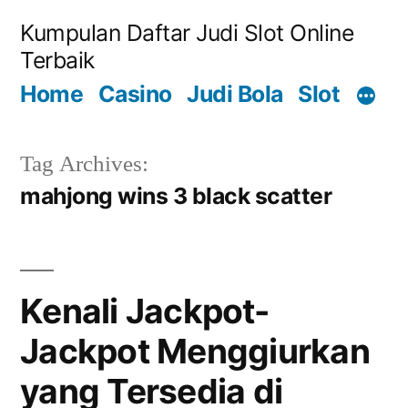
Skip
Kumpulan Daftar Judi Slot Online
to
Terbaik
content
Home
Casino
Judi Bola
Slot
Tag Archives:
mahjong wins 3 black scatter
Kenali Jackpot-
Jackpot Menggiurkan
yang Tersedia di