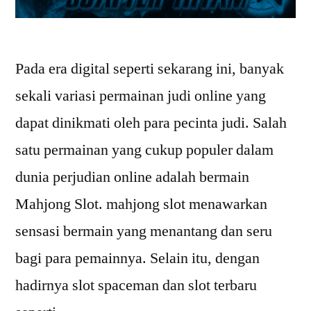
Pada era digital seperti sekarang ini, banyak
sekali variasi permainan judi online yang
dapat dinikmati oleh para pecinta judi. Salah
satu permainan yang cukup populer dalam
dunia perjudian online adalah bermain
Mahjong Slot. mahjong slot menawarkan
sensasi bermain yang menantang dan seru
bagi para pemainnya. Selain itu, dengan
hadirnya slot spaceman dan slot terbaru