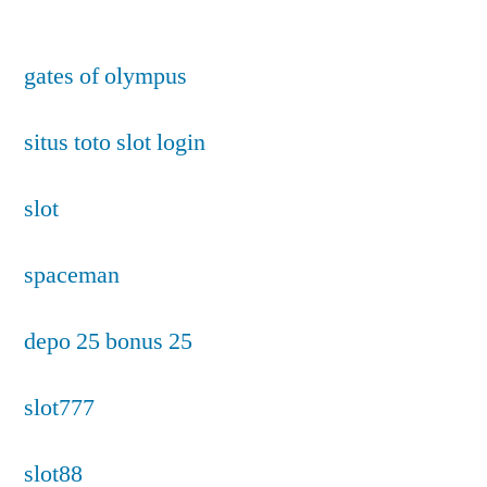
gates of olympus
situs toto slot login
slot
spaceman
depo 25 bonus 25
slot777
slot88