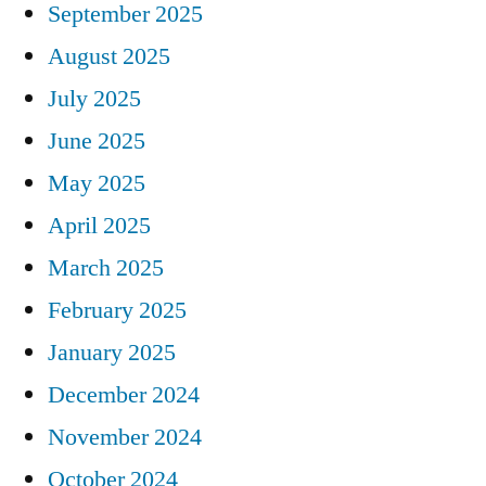
September 2025
August 2025
July 2025
June 2025
May 2025
April 2025
March 2025
February 2025
January 2025
December 2024
November 2024
October 2024