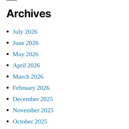
Archives
July 2026
June 2026
May 2026
April 2026
March 2026
February 2026
December 2025
November 2025
October 2025