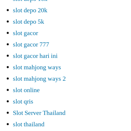
slot depo 20k
slot depo 5k
slot gacor
slot gacor 777
slot gacor hari ini
slot mahjong ways
slot mahjong ways 2
slot online
slot qris
Slot Server Thailand
slot thailand