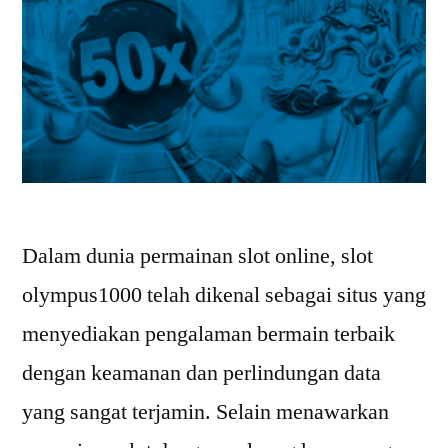
Dalam dunia permainan slot online, slot
olympus1000 telah dikenal sebagai situs yang
menyediakan pengalaman bermain terbaik
dengan keamanan dan perlindungan data
yang sangat terjamin. Selain menawarkan