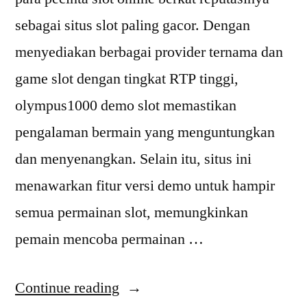
sebagai situs slot paling gacor. Dengan
menyediakan berbagai provider ternama dan
game slot dengan tingkat RTP tinggi,
olympus1000 demo slot memastikan
pengalaman bermain yang menguntungkan
dan menyenangkan. Selain itu, situs ini
menawarkan fitur versi demo untuk hampir
semua permainan slot, memungkinkan
pemain mencoba permainan …
“OLYMPUS1000:
Continue reading