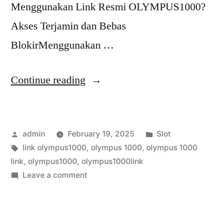
Menggunakan Link Resmi OLYMPUS1000?
Akses Terjamin dan Bebas
BlokirMenggunakan …
“Link
Continue reading
OLYMPUS1000:
Akses
Posted
Posted
admin
February 19, 2025
Slot
Mudah
by
Tags:
in
link olympus1000
,
olympus 1000
,
olympus 1000
ke
link
,
olympus1000
,
olympus1000link
Situs
on
Leave a comment
Link
Slot
OLYMPUS1000:
Paling
Akses