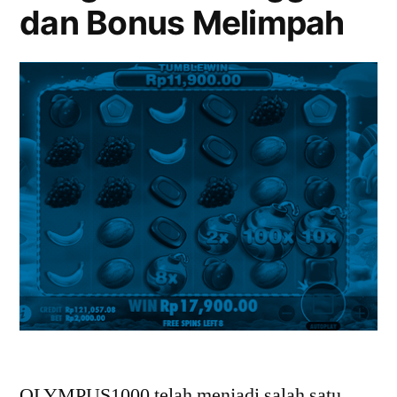
dan Bonus Melimpah
OLYMPUS1000 telah menjadi salah satu