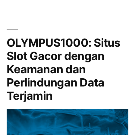
Situs
Tinggi
Slot
Paling
dan
Gacor
Bonus
dengan
OLYMPUS1000: Situs
Besar”
RTP
Slot Gacor dengan
Tinggi
dan
Keamanan dan
Bonus
Besar
Perlindungan Data
Terjamin