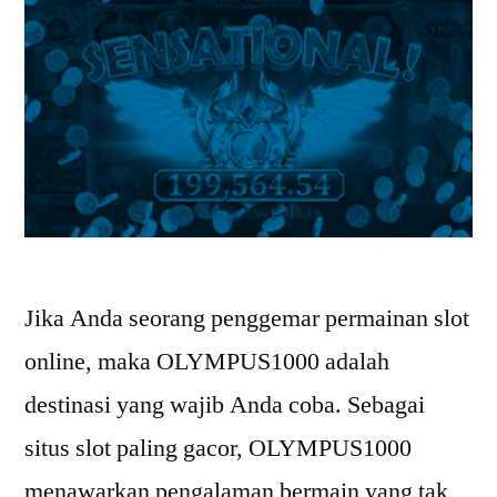
Jika Anda seorang penggemar permainan slot
online, maka OLYMPUS1000 adalah
destinasi yang wajib Anda coba. Sebagai
situs slot paling gacor, OLYMPUS1000
menawarkan pengalaman bermain yang tak