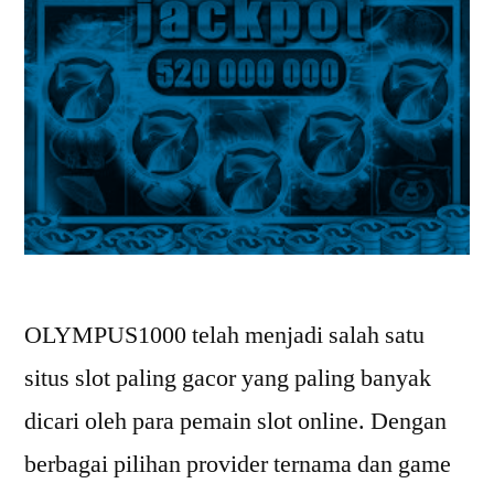
OLYMPUS1000 telah menjadi salah satu
situs slot paling gacor yang paling banyak
dicari oleh para pemain slot online. Dengan
berbagai pilihan provider ternama dan game