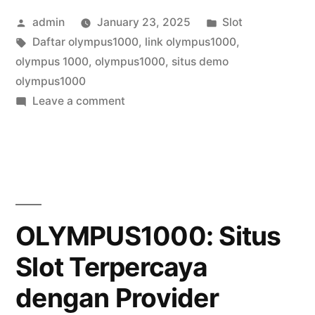
Posted
Posted
admin
January 23, 2025
Slot
di
by
Tags:
in
Daftar olympus1000
,
link olympus1000
,
OLYMPUS1000:
olympus 1000
,
olympus1000
,
situs demo
Mainkan
olympus1000
on
Leave a comment
Slot
Peluang
Gratis
Menang
Besar
di
di
Versi
OLYMPUS1000:
Demo
Mainkan
OLYMPUS1000: Situs
Slot
dan
Slot Terpercaya
Gratis
Berbayar”
di
dengan Provider
Versi