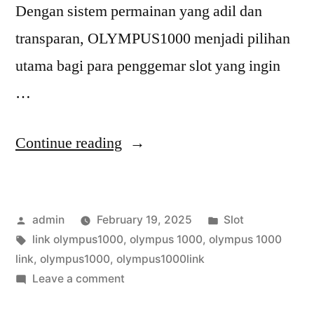
Dengan sistem permainan yang adil dan
transparan, OLYMPUS1000 menjadi pilihan
utama bagi para penggemar slot yang ingin
…
“OLYMPUS1000:
Continue reading
Situs
Slot
Posted
Posted
admin
February 19, 2025
Slot
Paling
by
Tags:
in
link olympus1000
,
olympus 1000
,
olympus 1000
Gacor
link
,
olympus1000
,
olympus1000link
dengan
on
Leave a comment
OLYMPUS1000:
RTP