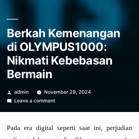
Berkah Kemenangan
di OLYMPUS1000:
Nikmati Kebebasan
Bermain
Posted
admin
November 29, 2024
by
on
Leave a comment
Berkah
Kemenangan
Pada era digital seperti saat ini, perjudian
di
OLYMPUS1000: