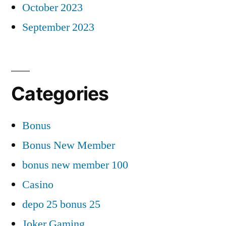
October 2023
September 2023
Categories
Bonus
Bonus New Member
bonus new member 100
Casino
depo 25 bonus 25
Joker Gaming