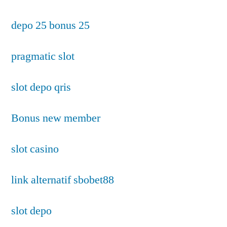
depo 25 bonus 25
pragmatic slot
slot depo qris
Bonus new member
slot casino
link alternatif sbobet88
slot depo