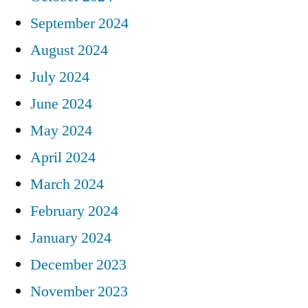
September 2024
August 2024
July 2024
June 2024
May 2024
April 2024
March 2024
February 2024
January 2024
December 2023
November 2023