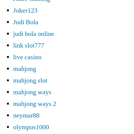
Joker123
Judi Bola
judi bola online
link slot777
live casino
mahjong
mahjong slot
mahjong ways
mahjong ways 2
neymar88
olympus1000