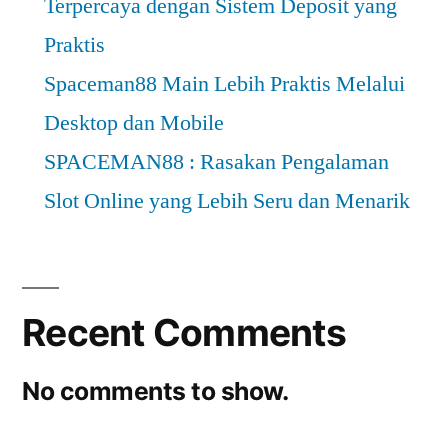
Terpercaya dengan Sistem Deposit yang
Praktis
Spaceman88 Main Lebih Praktis Melalui
Desktop dan Mobile
SPACEMAN88 : Rasakan Pengalaman
Slot Online yang Lebih Seru dan Menarik
Recent Comments
No comments to show.