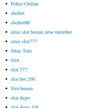
Poker Online
sbobet
sbobet88
situs slot bonus new member
situs slot777
Situs Toto
Slot
slot 777
slot bet 200
Slot bonus
slot depo
slot depo 10k