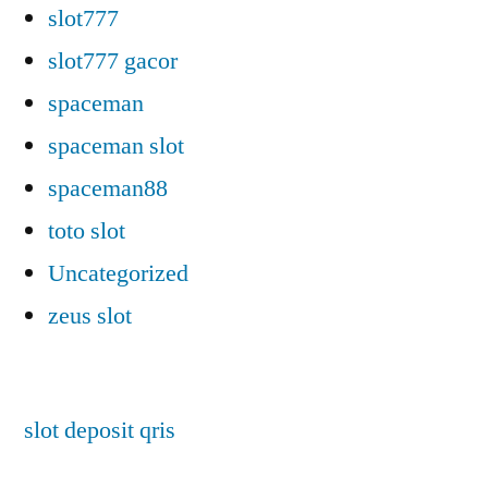
slot777
slot777 gacor
spaceman
spaceman slot
spaceman88
toto slot
Uncategorized
zeus slot
slot deposit qris