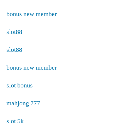
bonus new member
slot88
slot88
bonus new member
slot bonus
mahjong 777
slot 5k