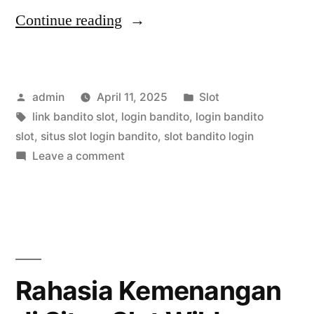
“Strategi
Continue reading
Ampuh
Agar
Posted
Posted
admin
April 11, 2025
Slot
Selalu
by
Tags:
in
link bandito slot
,
login bandito
,
login bandito
Menang
slot
,
situs slot login bandito
,
slot bandito login
di
on
Leave a comment
Strategi
Situs
Ampuh
Slot
Agar
Selalu
Login
Menang
Bandito”
di
Rahasia Kemenangan
Situs
Slot