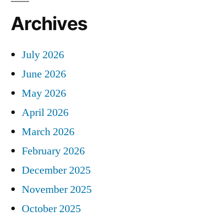
Archives
July 2026
June 2026
May 2026
April 2026
March 2026
February 2026
December 2025
November 2025
October 2025