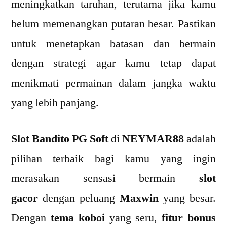
meningkatkan taruhan, terutama jika kamu
belum memenangkan putaran besar. Pastikan
untuk menetapkan batasan dan bermain
dengan strategi agar kamu tetap dapat
menikmati permainan dalam jangka waktu
yang lebih panjang.
Slot Bandito PG Soft
di
NEYMAR88
adalah
pilihan terbaik bagi kamu yang ingin
merasakan sensasi bermain
slot
gacor
dengan peluang
Maxwin
yang besar.
Dengan
tema koboi
yang seru,
fitur bonus