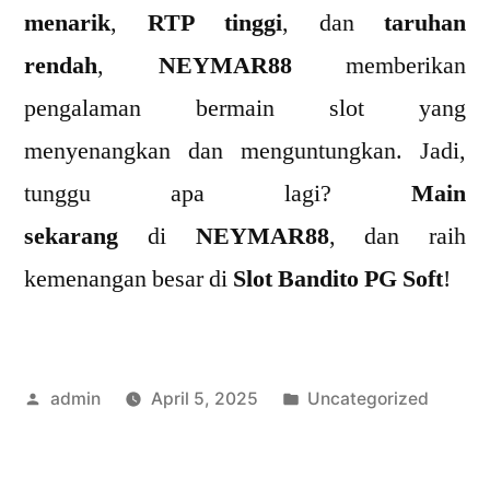
menarik
,
RTP tinggi
, dan
taruhan
rendah
,
NEYMAR88
memberikan
pengalaman bermain slot yang
menyenangkan dan menguntungkan. Jadi,
tunggu apa lagi?
Main
sekarang
di
NEYMAR88
, dan raih
kemenangan besar di
Slot Bandito PG Soft
!
Posted
Posted
admin
April 5, 2025
Uncategorized
by
in