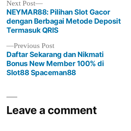
Next
Next Post
post:
NEYMAR88: Pilihan Slot Gacor
Post
dengan Berbagai Metode Deposit
navigation
Termasuk QRIS
Previous
Previous Post
post:
Daftar Sekarang dan Nikmati
Bonus New Member 100% di
Slot88 Spaceman88
Leave a comment