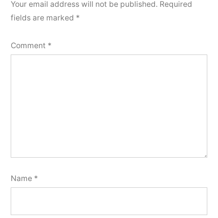
Your email address will not be published.
Required
fields are marked
*
Comment
*
Name
*