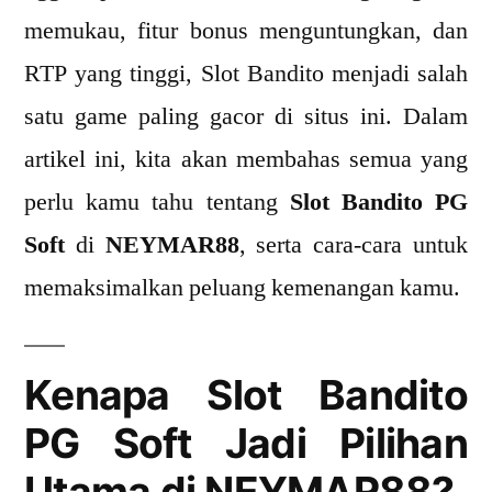
memukau, fitur bonus menguntungkan, dan
RTP yang tinggi, Slot Bandito menjadi salah
satu game paling gacor di situs ini. Dalam
artikel ini, kita akan membahas semua yang
perlu kamu tahu tentang
Slot Bandito PG
Soft
di
NEYMAR88
, serta cara-cara untuk
memaksimalkan peluang kemenangan kamu.
Kenapa Slot Bandito
PG Soft Jadi Pilihan
Utama di NEYMAR88?