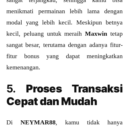
menikmati permainan lebih lama dengan
modal yang lebih kecil. Meskipun betnya
kecil, peluang untuk meraih
Maxwin
tetap
sangat besar, terutama dengan adanya fitur-
fitur bonus yang dapat meningkatkan
kemenangan.
5.
Proses Transaksi
Cepat dan Mudah
Di
NEYMAR88
, kamu tidak hanya