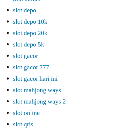
slot depo
slot depo 10k
slot depo 20k
slot depo 5k
slot gacor
slot gacor 777
slot gacor hari ini
slot mahjong ways
slot mahjong ways 2
slot online
slot qris