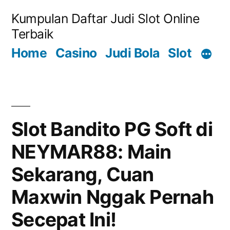
Skip
Kumpulan Daftar Judi Slot Online
to
Terbaik
content
Home
Casino
Judi Bola
Slot
Slot Bandito PG Soft di
NEYMAR88: Main
Sekarang, Cuan
Maxwin Nggak Pernah
Secepat Ini!