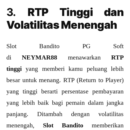
3.
RTP Tinggi dan
Volatilitas Menengah
Slot Bandito PG Soft
di
NEYMAR88
menawarkan
RTP
tinggi
yang memberi kamu peluang lebih
besar untuk menang. RTP (Return to Player)
yang tinggi berarti persentase pembayaran
yang lebih baik bagi pemain dalam jangka
panjang. Ditambah dengan volatilitas
menengah,
Slot Bandito
memberikan