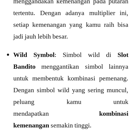
menggandakan kemenangan pada putaran
tertentu. Dengan adanya multiplier ini,
setiap kemenangan yang kamu raih bisa
jadi jauh lebih besar.
Wild Symbol
: Simbol wild di
Slot
Bandito
menggantikan simbol lainnya
untuk membentuk kombinasi pemenang.
Dengan simbol wild yang sering muncul,
peluang kamu untuk
mendapatkan
kombinasi
kemenangan
semakin tinggi.