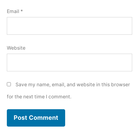
Email
*
Website
Save my name, email, and website in this browser
for the next time I comment.