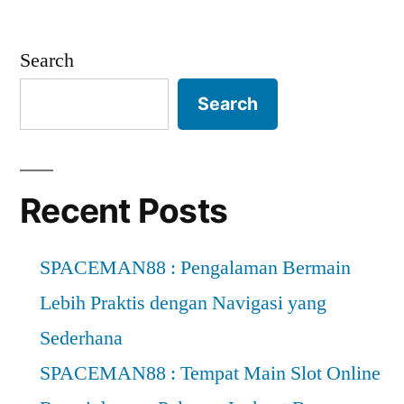
Search
Search
Recent Posts
SPACEMAN88 : Pengalaman Bermain
Lebih Praktis dengan Navigasi yang
Sederhana
SPACEMAN88 : Tempat Main Slot Online