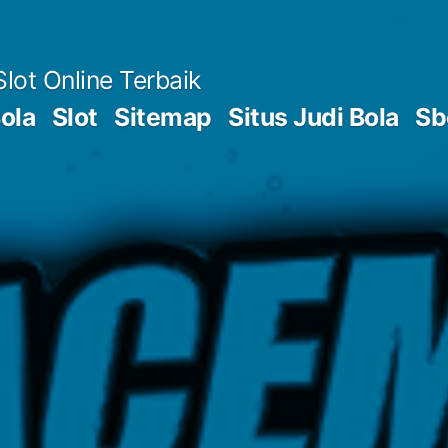
lot Online Terbaik
ola
Slot
Sitemap
Situs Judi Bola
Sb