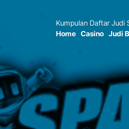
Skip
to
Kumpulan Daftar Judi S
content
Home
Casino
Judi B