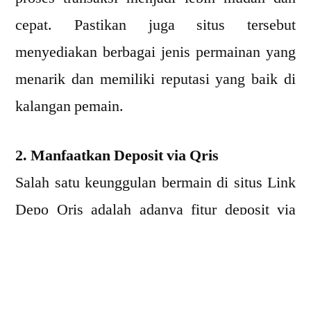
cepat. Pastikan juga situs tersebut
menyediakan berbagai jenis permainan yang
menarik dan memiliki reputasi yang baik di
kalangan pemain.
2. Manfaatkan Deposit via Qris
Salah satu keunggulan bermain di situs Link
Depo Qris adalah adanya fitur deposit via
Qris. Fitur ini memungkinkan Anda untuk
melakukan deposit melalui aplikasi Qris
dengan lebih mudah dan cepat. Pastikan