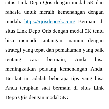
situs Link Depo Qris dengan modal 5K dan
Link
rahasia untuk meraih kemenangan dengan
Depo
Qris
mudah.
https://qrisdepo5k.com/
Bermain di
Modal
situs Link Depo Qris dengan modal 5K tentu
5K
bisa menjadi tantangan, namun dengan
Rahasia
Menang
strategi yang tepat dan pemahaman yang baik
Mudah
tentang cara bermain, Anda bisa
meningkatkan peluang kemenangan Anda.
Berikut ini adalah beberapa tips yang bisa
Anda terapkan saat bermain di situs Link
Depo Qris dengan modal 5K: