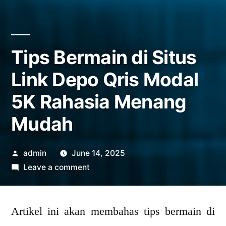
Tips Bermain di Situs
Link Depo Qris Modal
5K Rahasia Menang
Mudah
Posted
admin
June 14, 2025
by
on
Leave a comment
Tips
Bermain
Artikel ini akan membahas tips bermain di
di
Situs