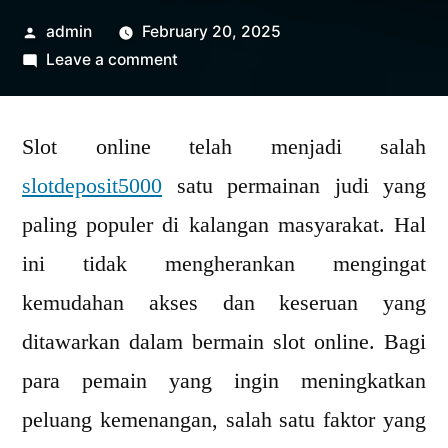
Posted
admin
February 20, 2025
by
on
Leave a comment
Tingkatkan
Peluang
Slot online telah menjadi salah
Menang
dengan
slotdeposit5000
satu permainan judi yang
Slot
paling populer di kalangan masyarakat. Hal
Deposit
5000
ini tidak mengherankan mengingat
di
kemudahan akses dan keseruan yang
Situs
ditawarkan dalam bermain slot online. Bagi
Terpercaya
para pemain yang ingin meningkatkan
peluang kemenangan, salah satu faktor yang