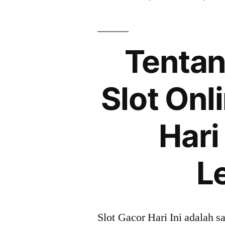
by
Tentan
Slot Onl
Hari 
L
Slot Gacor Hari Ini adalah s