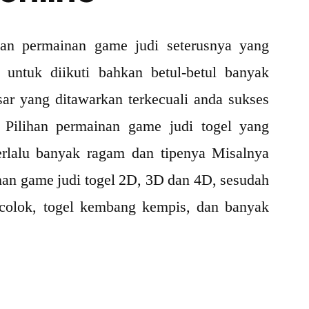
ihan permainan game judi seterusnya yang
 untuk diikuti bahkan betul-betul banyak
sar yang ditawarkan terkecuali anda sukses
 Pilihan permainan game judi togel yang
 terlalu banyak ragam dan tipenya Misalnya
an game judi togel 2D, 3D dan 4D, sesudah
el colok, togel kembang kempis, dan banyak