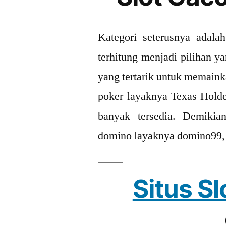
Kategori seterusnya adala
terhitung menjadi pilihan 
yang tertarik untuk memaink
poker layaknya Texas Holde
banyak tersedia. Demikia
domino layaknya domino99, 
Situs Sl