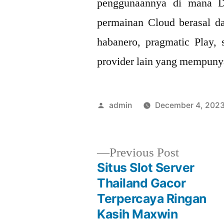
penggunaannya di mana Di
permainan Cloud berasal d
habanero, pragmatic Play, 
provider lain yang mempunya
Posted
admin
December 4, 202
by
Previous
Previous Post
post:
Situs Slot Server
Post
Thailand Gacor
Terpercaya Ringan
navigation
Kasih Maxwin