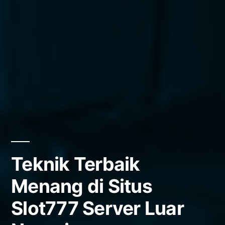
Teknik Terbaik
Menang di Situs
Slot777 Server Luar