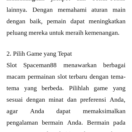
lainnya. Dengan memahami aturan main
dengan baik, pemain dapat meningkatkan
peluang mereka untuk meraih kemenangan.
2. Pilih Game yang Tepat
Slot Spaceman88 menawarkan berbagai
macam permainan slot terbaru dengan tema-
tema yang berbeda. Pilihlah game yang
sesuai dengan minat dan preferensi Anda,
agar Anda dapat memaksimalkan
pengalaman bermain Anda. Bermain pada