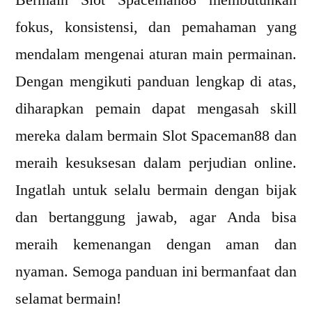
fokus, konsistensi, dan pemahaman yang
mendalam mengenai aturan main permainan.
Dengan mengikuti panduan lengkap di atas,
diharapkan pemain dapat mengasah skill
mereka dalam bermain Slot Spaceman88 dan
meraih kesuksesan dalam perjudian online.
Ingatlah untuk selalu bermain dengan bijak
dan bertanggung jawab, agar Anda bisa
meraih kemenangan dengan aman dan
nyaman. Semoga panduan ini bermanfaat dan
selamat bermain!