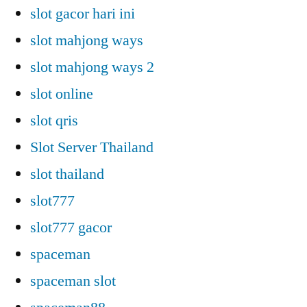
slot gacor hari ini
slot mahjong ways
slot mahjong ways 2
slot online
slot qris
Slot Server Thailand
slot thailand
slot777
slot777 gacor
spaceman
spaceman slot