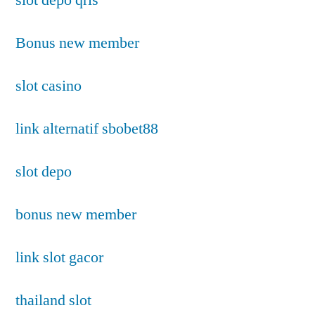
slot depo qris
Bonus new member
slot casino
link alternatif sbobet88
slot depo
bonus new member
link slot gacor
thailand slot