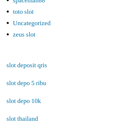
spaceman88
toto slot
Uncategorized
zeus slot
slot deposit qris
slot depo 5 ribu
slot depo 10k
slot thailand