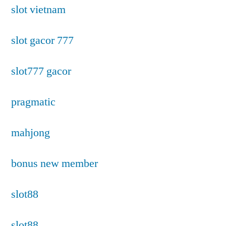
slot vietnam
slot gacor 777
slot777 gacor
pragmatic
mahjong
bonus new member
slot88
slot88