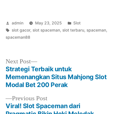
Posted
Posted
admin
May 23, 2025
Slot
by
Tags:
in
slot gacor
,
slot spaceman
,
slot terbaru
,
spaceman
,
spaceman88
Next
Next Post
post:
Strategi Terbaik untuk
Post
Memenangkan Situs Mahjong Slot
navigation
Modal Bet 200 Perak
Previous
Previous Post
post:
Viral! Slot Spaceman dari
Pragmatic Bikin Hoki Meledak