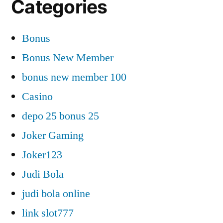
Categories
Bonus
Bonus New Member
bonus new member 100
Casino
depo 25 bonus 25
Joker Gaming
Joker123
Judi Bola
judi bola online
link slot777