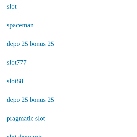
slot
spaceman
depo 25 bonus 25
slot777
slot88
depo 25 bonus 25
pragmatic slot