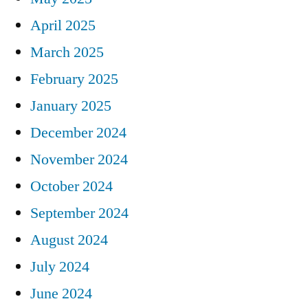
April 2025
March 2025
February 2025
January 2025
December 2024
November 2024
October 2024
September 2024
August 2024
July 2024
June 2024