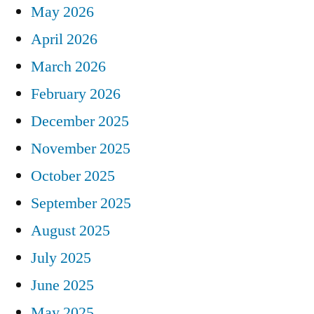
May 2026
April 2026
March 2026
February 2026
December 2025
November 2025
October 2025
September 2025
August 2025
July 2025
June 2025
May 2025