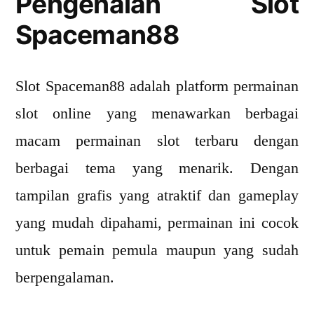
Pengenalan Slot
Spaceman88
Slot Spaceman88 adalah platform permainan
slot online yang menawarkan berbagai
macam permainan slot terbaru dengan
berbagai tema yang menarik. Dengan
tampilan grafis yang atraktif dan gameplay
yang mudah dipahami, permainan ini cocok
untuk pemain pemula maupun yang sudah
berpengalaman.