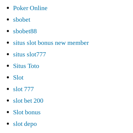
Poker Online
sbobet
sbobet88
situs slot bonus new member
situs slot777
Situs Toto
Slot
slot 777
slot bet 200
Slot bonus
slot depo