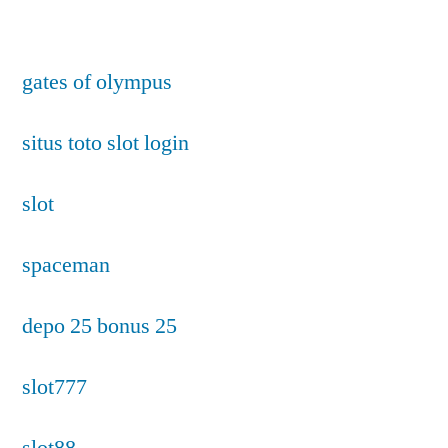
gates of olympus
situs toto slot login
slot
spaceman
depo 25 bonus 25
slot777