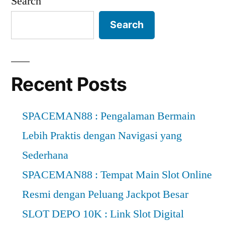
Search
Slot
Online
Search
Hanya
dengan
Modal
Rp5.000
Recent Posts
SPACEMAN88 : Pengalaman Bermain
Lebih Praktis dengan Navigasi yang
Sederhana
SPACEMAN88 : Tempat Main Slot Online
Resmi dengan Peluang Jackpot Besar
SLOT DEPO 10K : Link Slot Digital