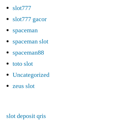
slot777
slot777 gacor
spaceman
spaceman slot
spaceman88
toto slot
Uncategorized
zeus slot
slot deposit qris