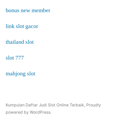
bonus new member
link slot gacor
thailand slot
slot 777
mahjong slot
Kumpulan Daftar Judi Slot Online Terbaik
,
Proudly
powered by WordPress.