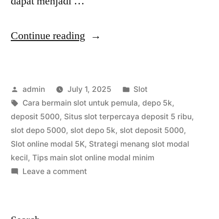
dapat menjadi …
“Raih
Continue reading
Keuntungan
dari
Posted
Posted
admin
July 1, 2025
Slot
Slot
by
Tags:
in
Cara bermain slot untuk pemula
,
depo 5k
,
Online
deposit 5000
,
Situs slot terpercaya deposit 5 ribu
,
Hanya
slot depo 5000
,
slot depo 5k
,
slot deposit 5000
,
Slot online modal 5K
,
Strategi menang slot modal
dengan
kecil
,
Tips main slot online modal minim
Modal
on
Leave a comment
Raih
Rp5.000”
Keuntungan
dari