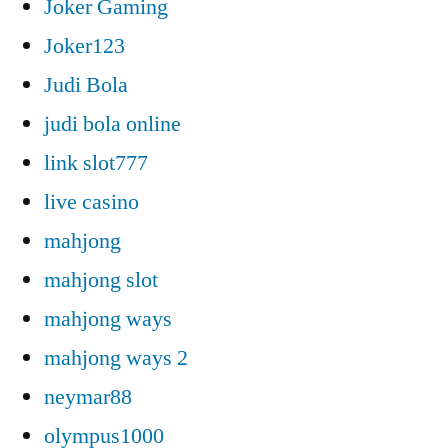
Joker Gaming
Joker123
Judi Bola
judi bola online
link slot777
live casino
mahjong
mahjong slot
mahjong ways
mahjong ways 2
neymar88
olympus1000