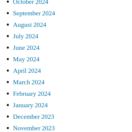
October 2024
September 2024
August 2024
July 2024
June 2024
May 2024
April 2024
March 2024
February 2024
January 2024
December 2023
November 2023