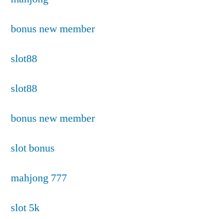
bonus new member
slot88
slot88
bonus new member
slot bonus
mahjong 777
slot 5k