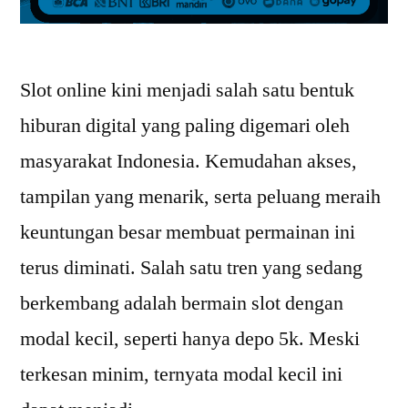
Slot online kini menjadi salah satu bentuk
hiburan digital yang paling digemari oleh
masyarakat Indonesia. Kemudahan akses,
tampilan yang menarik, serta peluang meraih
keuntungan besar membuat permainan ini
terus diminati. Salah satu tren yang sedang
berkembang adalah bermain slot dengan
modal kecil, seperti hanya depo 5k. Meski
terkesan minim, ternyata modal kecil ini