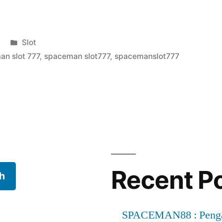
Posted
Slot
in
n slot 777
,
spaceman slot777
,
spacemanslot777
Recent P
h
SPACEMAN88 : Penga