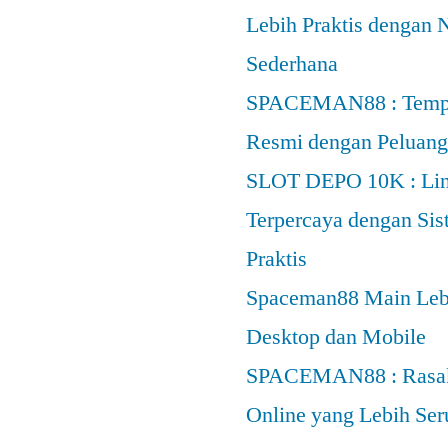
Lebih Praktis dengan 
Sederhana
SPACEMAN88 : Tempat
Resmi dengan Peluang
SLOT DEPO 10K : Link
Terpercaya dengan Sis
Praktis
Spaceman88 Main Lebi
Desktop dan Mobile
SPACEMAN88 : Rasak
Online yang Lebih Ser