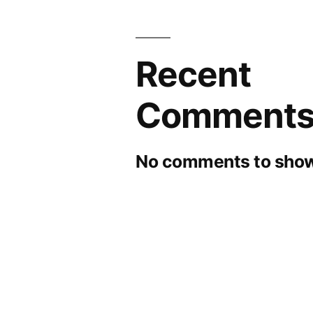
Recent
Comment
No comments to show