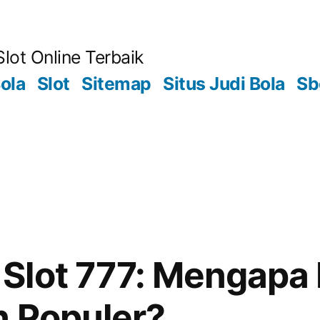
lot Online Terbaik
ola
Slot
Sitemap
Situs Judi Bola
Sb
Slot 777: Mengapa
n Populer?