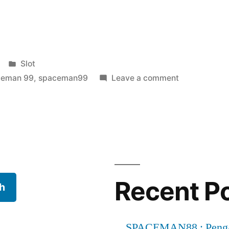
hi
Posted
Slot
in
on
ceman 99
,
spaceman99
Leave a comment
Menjelajahi
9:
Alam
Semesta
dengan
spaceman99
Misi
ke
Recent P
h
Planet
Lain
SPACEMAN88 : Penga