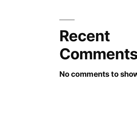
Recent
Comment
No comments to show