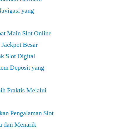
Navigasi yang
 Main Slot Online
 Jackpot Besar
 Slot Digital
tem Deposit yang
h Praktis Melalui
an Pengalaman Slot
u dan Menarik