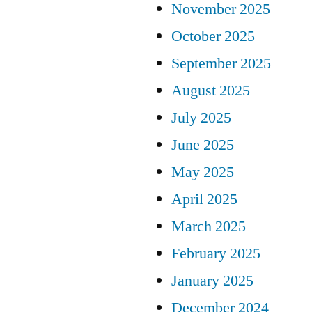
November 2025
October 2025
September 2025
August 2025
July 2025
June 2025
May 2025
April 2025
March 2025
February 2025
January 2025
December 2024