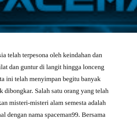
a telah terpesona oleh keindahan dan
ilat dan guntur di langit hingga lonceng
sta ini telah menyimpan begitu banyak
 dibongkar. Salah satu orang yang telah
n misteri-misteri alam semesta adalah
enal dengan nama spaceman99. Bersama