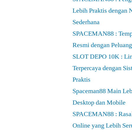
Lebih Praktis dengan 
Sederhana
SPACEMAN88 : Tempat
Resmi dengan Peluang
SLOT DEPO 10K : Link
Terpercaya dengan Sis
Praktis
Spaceman88 Main Lebi
Desktop dan Mobile
SPACEMAN88 : Rasak
Online yang Lebih Ser