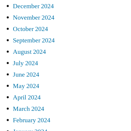
December 2024
November 2024
October 2024
September 2024
August 2024
July 2024
June 2024
May 2024
April 2024
March 2024
February 2024