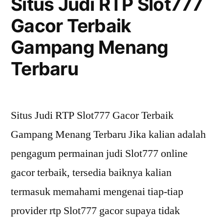
Situs Judi RTP Slot777
2024
Gacor Terbaik
Gampang Menang
Terbaru
Situs Judi RTP Slot777 Gacor Terbaik
Gampang Menang Terbaru Jika kalian adalah
pengagum permainan judi Slot777 online
gacor terbaik, tersedia baiknya kalian
termasuk memahami mengenai tiap-tiap
provider rtp Slot777 gacor supaya tidak