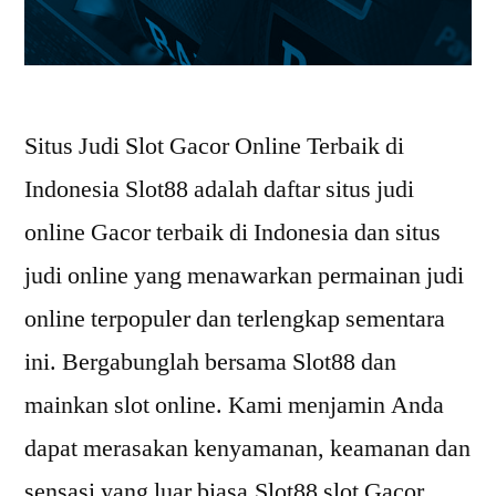
Situs Judi Slot Gacor Online Terbaik di
Indonesia Slot88 adalah daftar situs judi
online Gacor terbaik di Indonesia dan situs
judi online yang menawarkan permainan judi
online terpopuler dan terlengkap sementara
ini. Bergabunglah bersama Slot88 dan
mainkan slot online. Kami menjamin Anda
dapat merasakan kenyamanan, keamanan dan
sensasi yang luar biasa.Slot88 slot Gacor