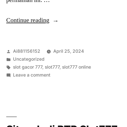
“Situs
Continue reading
Slot777
Mudah
Posted
Ai881156152
April 25, 2024
Maxwin
by
Posted
Uncategorized
Terpercaya
in
Tags:
slot gacor 777
,
slot777
,
slot777 online
Tahun
on
Leave a comment
Situs
2024”
Slot777
Mudah
Maxwin
Terpercaya
Tahun