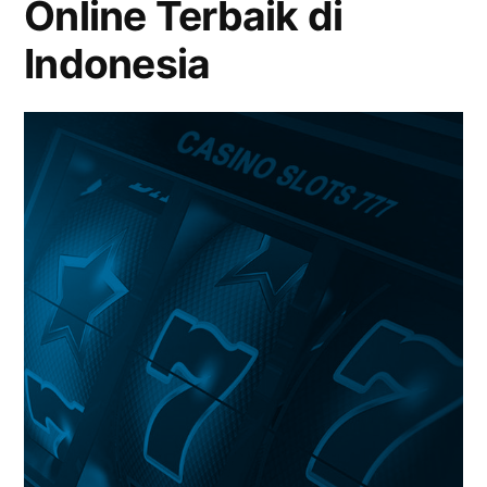
Online Terbaik di
Thailand
No
Indonesia
1