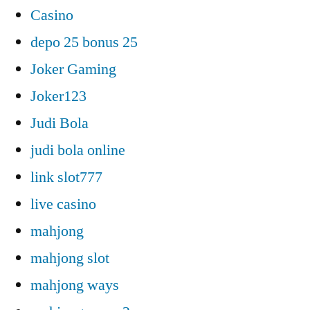
Casino
depo 25 bonus 25
Joker Gaming
Joker123
Judi Bola
judi bola online
link slot777
live casino
mahjong
mahjong slot
mahjong ways