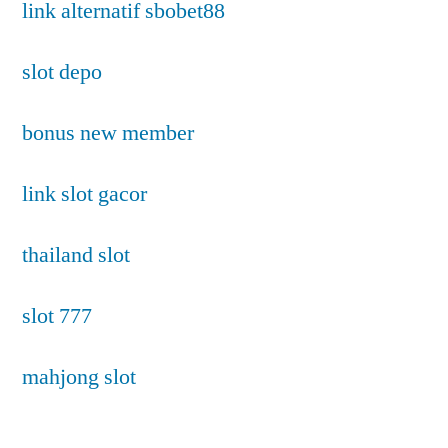
link alternatif sbobet88
slot depo
bonus new member
link slot gacor
thailand slot
slot 777
mahjong slot