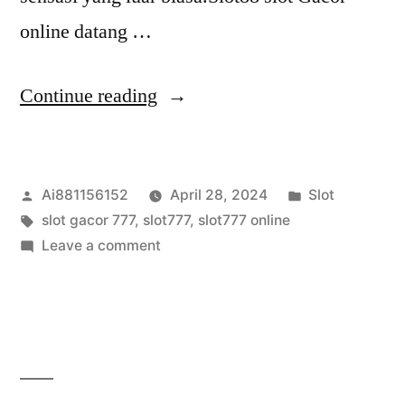
online datang …
“Situs
Continue reading
Judi
Slot
Posted
Posted
Ai881156152
April 28, 2024
Slot
Gacor
by
Tags:
in
slot gacor 777
,
slot777
,
slot777 online
Online
on
Leave a comment
Terbaik
Situs
Judi
di
Slot
Indonesia”
Gacor
Online
Terbaik