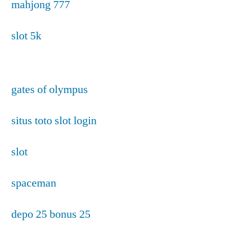
mahjong 777
slot 5k
gates of olympus
situs toto slot login
slot
spaceman
depo 25 bonus 25