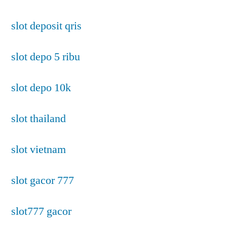
slot deposit qris
slot depo 5 ribu
slot depo 10k
slot thailand
slot vietnam
slot gacor 777
slot777 gacor