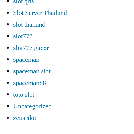
slot qris
Slot Server Thailand
slot thailand
slot777
slot777 gacor
spaceman
spaceman slot
spaceman88
toto slot
Uncategorized
zeus slot