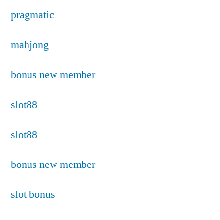
pragmatic
mahjong
bonus new member
slot88
slot88
bonus new member
slot bonus