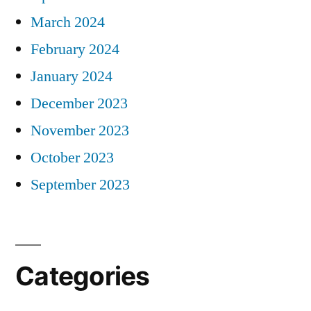
March 2024
February 2024
January 2024
December 2023
November 2023
October 2023
September 2023
Categories