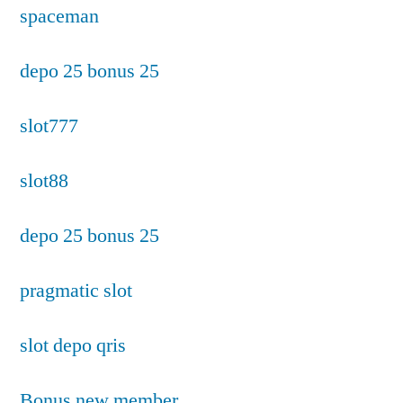
spaceman
depo 25 bonus 25
slot777
slot88
depo 25 bonus 25
pragmatic slot
slot depo qris
Bonus new member