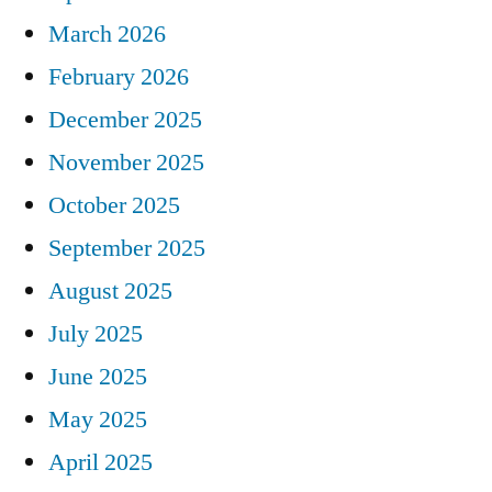
March 2026
February 2026
December 2025
November 2025
October 2025
September 2025
August 2025
July 2025
June 2025
May 2025
April 2025