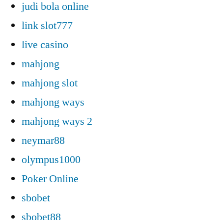
judi bola online
link slot777
live casino
mahjong
mahjong slot
mahjong ways
mahjong ways 2
neymar88
olympus1000
Poker Online
sbobet
sbobet88