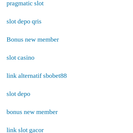
pragmatic slot
slot depo qris
Bonus new member
slot casino
link alternatif sbobet88
slot depo
bonus new member
link slot gacor