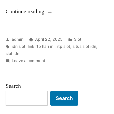
“Tips
Continue reading
Terbaik
untuk
Posted
Posted
admin
April 22, 2025
Slot
Memenangkan
by
Tags:
in
idn slot
,
link rtp hari ini
,
rtp slot
,
situs slot idn
,
Jackpot
slot idn
di
on
Leave a comment
Tips
Situs
Terbaik
RTP
untuk
Search
Memenangkan
Idn
Jackpot
Search
Slot
di
Gacor”
Situs