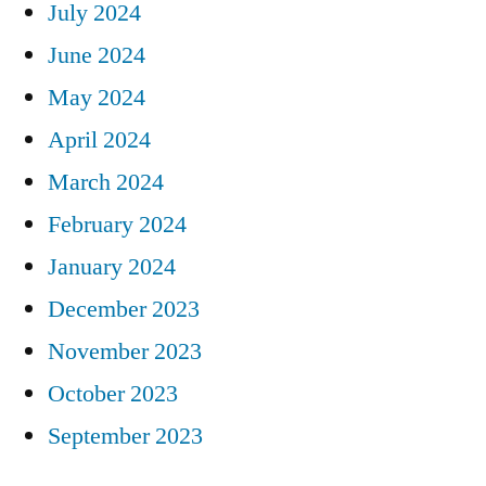
July 2024
June 2024
May 2024
April 2024
March 2024
February 2024
January 2024
December 2023
November 2023
October 2023
September 2023