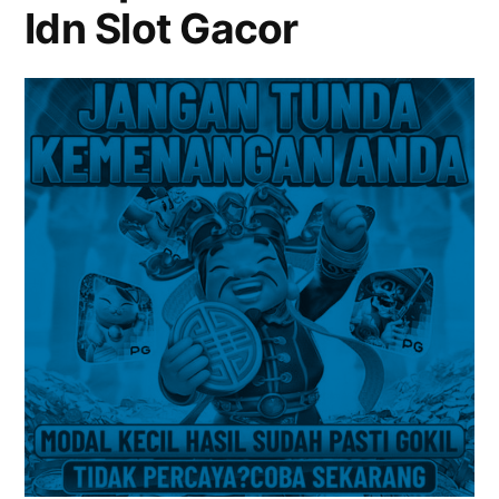
Idn Slot Gacor