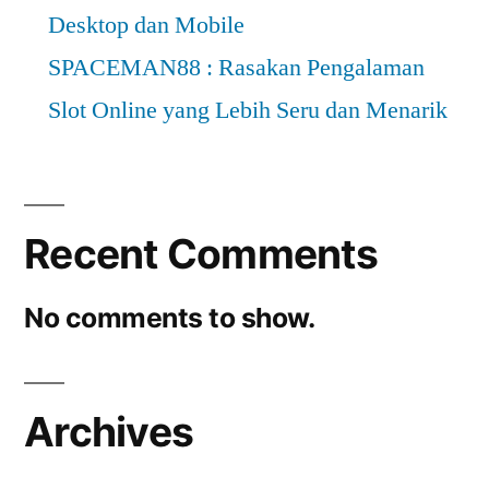
Desktop dan Mobile
SPACEMAN88 : Rasakan Pengalaman
Slot Online yang Lebih Seru dan Menarik
Recent Comments
No comments to show.
Archives