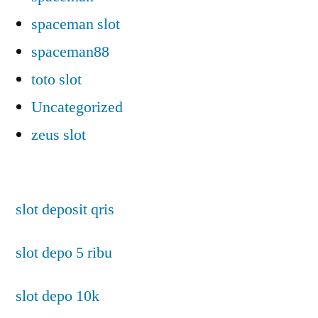
spaceman slot
spaceman88
toto slot
Uncategorized
zeus slot
slot deposit qris
slot depo 5 ribu
slot depo 10k