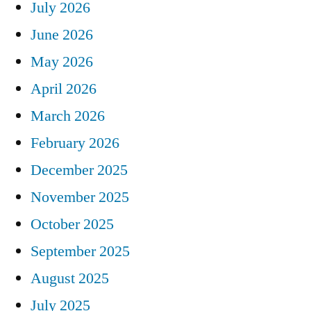
July 2026
June 2026
May 2026
April 2026
March 2026
February 2026
December 2025
November 2025
October 2025
September 2025
August 2025
July 2025