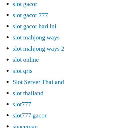
slot gacor
slot gacor 777
slot gacor hari ini
slot mahjong ways
slot mahjong ways 2
slot online
slot qris
Slot Server Thailand
slot thailand
slot777
slot777 gacor
spaceman