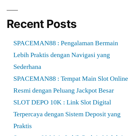
Slot
Gacor
4999
Recent Posts
SPACEMAN88 : Pengalaman Bermain
Lebih Praktis dengan Navigasi yang
Sederhana
SPACEMAN88 : Tempat Main Slot Online
Resmi dengan Peluang Jackpot Besar
SLOT DEPO 10K : Link Slot Digital
Terpercaya dengan Sistem Deposit yang
Praktis