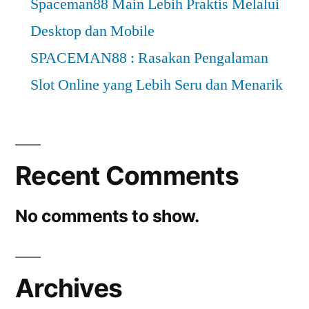
Spaceman88 Main Lebih Praktis Melalui
Desktop dan Mobile
SPACEMAN88 : Rasakan Pengalaman
Slot Online yang Lebih Seru dan Menarik
Recent Comments
No comments to show.
Archives