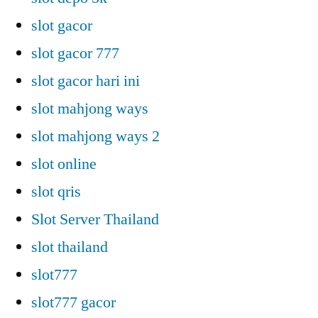
slot gacor
slot gacor 777
slot gacor hari ini
slot mahjong ways
slot mahjong ways 2
slot online
slot qris
Slot Server Thailand
slot thailand
slot777
slot777 gacor