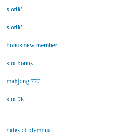
slot88
slot88
bonus new member
slot bonus
mahjong 777
slot 5k
gates of olympus