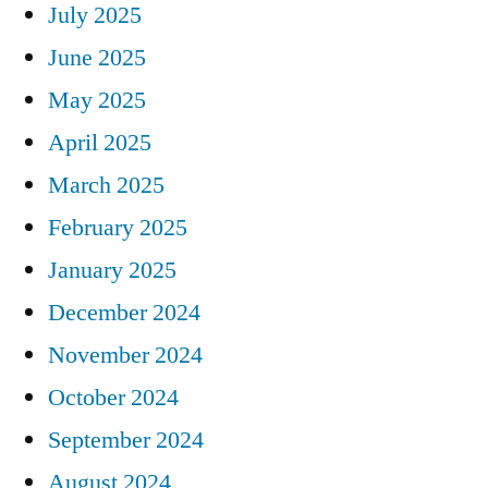
July 2025
June 2025
May 2025
April 2025
March 2025
February 2025
January 2025
December 2024
November 2024
October 2024
September 2024
August 2024