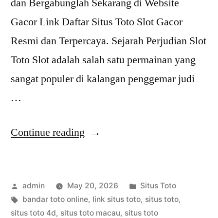
dan Bergabunglah Sekarang di Website
Gacor Link Daftar Situs Toto Slot Gacor
Resmi dan Terpercaya. Sejarah Perjudian Slot
Toto Slot adalah salah satu permainan yang
sangat populer di kalangan penggemar judi
…
“Cara
Continue reading
terbaik
untuk
Posted
Posted
admin
May 20, 2026
Situs Toto
memulai
by
Tags:
in
bandar toto online
,
link situs toto
,
situs toto
,
perjalanan
situs toto 4d
,
situs toto macau
,
situs toto