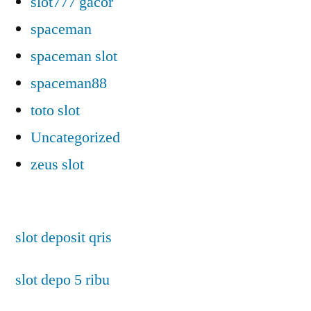
slot777 gacor
spaceman
spaceman slot
spaceman88
toto slot
Uncategorized
zeus slot
slot deposit qris
slot depo 5 ribu