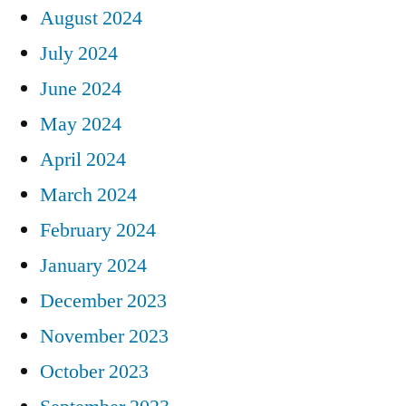
August 2024
July 2024
June 2024
May 2024
April 2024
March 2024
February 2024
January 2024
December 2023
November 2023
October 2023