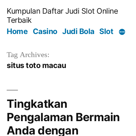
Skip
Kumpulan Daftar Judi Slot Online
to
Terbaik
content
Home
Casino
Judi Bola
Slot
Tag Archives:
situs toto macau
Tingkatkan
Pengalaman Bermain
Anda dengan