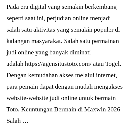
Pada era digital yang semakin berkembang
seperti saat ini, perjudian online menjadi
salah satu aktivitas yang semakin populer di
kalangan masyarakat. Salah satu permainan
judi online yang banyak diminati
adalah https://agensitustoto.com/ atau Togel.
Dengan kemudahan akses melalui internet,
para pemain dapat dengan mudah mengakses
website-website judi online untuk bermain
Toto. Keuntungan Bermain di Maxwin 2026
Salah …