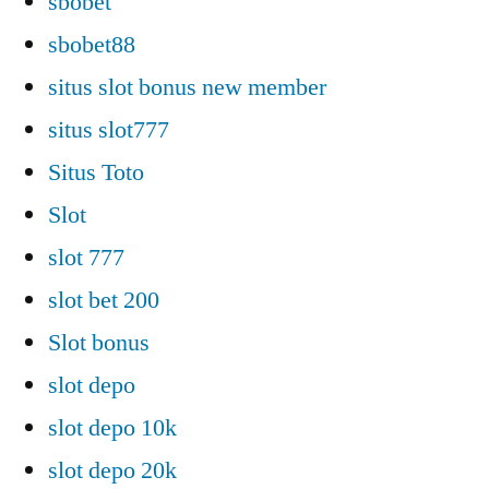
sbobet
sbobet88
situs slot bonus new member
situs slot777
Situs Toto
Slot
slot 777
slot bet 200
Slot bonus
slot depo
slot depo 10k
slot depo 20k