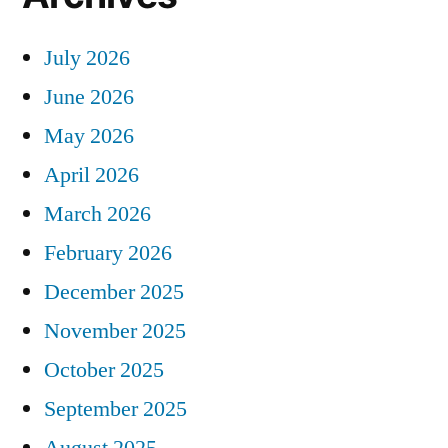
July 2026
June 2026
May 2026
April 2026
March 2026
February 2026
December 2025
November 2025
October 2025
September 2025