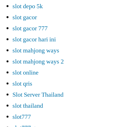
slot depo 5k
slot gacor
slot gacor 777
slot gacor hari ini
slot mahjong ways
slot mahjong ways 2
slot online
slot qris
Slot Server Thailand
slot thailand
slot777