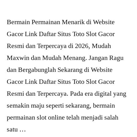
Bermain Permainan Menarik di Website
Gacor Link Daftar Situs Toto Slot Gacor
Resmi dan Terpercaya di 2026, Mudah
Maxwin dan Mudah Menang. Jangan Ragu
dan Bergabunglah Sekarang di Website
Gacor Link Daftar Situs Toto Slot Gacor
Resmi dan Terpercaya. Pada era digital yang
semakin maju seperti sekarang, bermain
permainan slot online telah menjadi salah
satu …