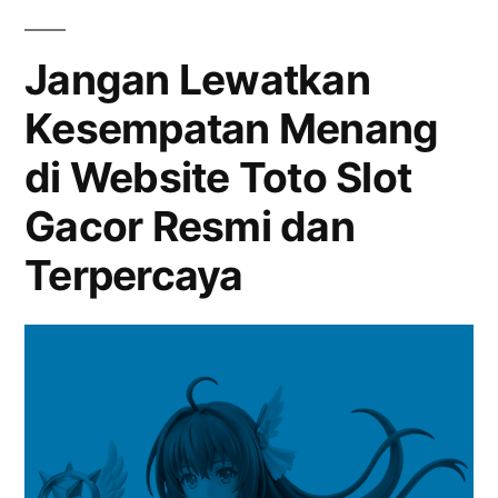
dengan
Permainan
Jangan Lewatkan
Menarik
Kesempatan Menang
di
Website
di Website Toto Slot
Gacor
Gacor Resmi dan
Terpercaya