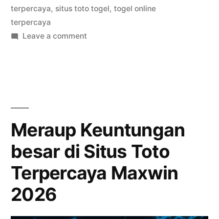
bermain
terpercaya
,
situs toto togel
,
togel online
terpercaya
game
on
Leave a comment
di
Cara
terbaik
situs
untuk
toto
memulai
slot
perjalanan
bermain
gacor”
Meraup Keuntungan
game
besar di Situs Toto
di
situs
Terpercaya Maxwin
toto
slot
2026
gacor