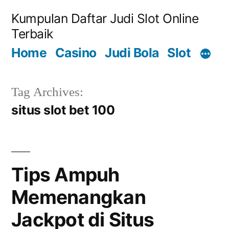
Skip
Kumpulan Daftar Judi Slot Online
to
Terbaik
content
Home
Casino
Judi Bola
Slot
Tag Archives:
situs slot bet 100
Tips Ampuh
Memenangkan
Jackpot di Situs