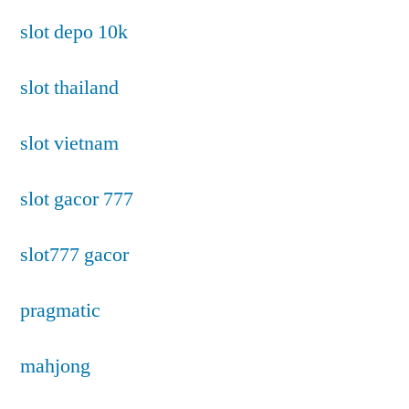
slot depo 10k
slot thailand
slot vietnam
slot gacor 777
slot777 gacor
pragmatic
mahjong