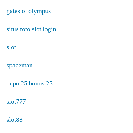
gates of olympus
situs toto slot login
slot
spaceman
depo 25 bonus 25
slot777
slot88