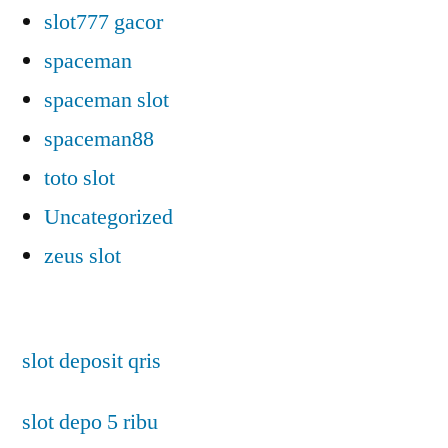
slot777 gacor
spaceman
spaceman slot
spaceman88
toto slot
Uncategorized
zeus slot
slot deposit qris
slot depo 5 ribu