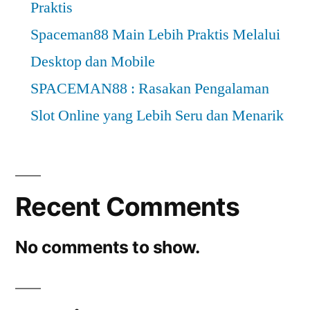
Praktis
Spaceman88 Main Lebih Praktis Melalui
Desktop dan Mobile
SPACEMAN88 : Rasakan Pengalaman
Slot Online yang Lebih Seru dan Menarik
Recent Comments
No comments to show.