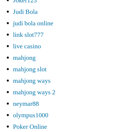
Joker123
Judi Bola
judi bola online
link slot777
live casino
mahjong
mahjong slot
mahjong ways
mahjong ways 2
neymar88
olympus1000
Poker Online