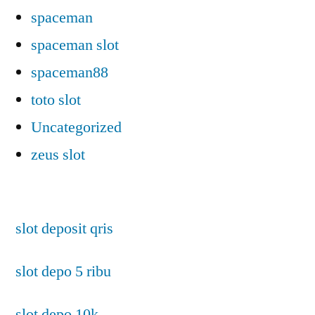
spaceman
spaceman slot
spaceman88
toto slot
Uncategorized
zeus slot
slot deposit qris
slot depo 5 ribu
slot depo 10k