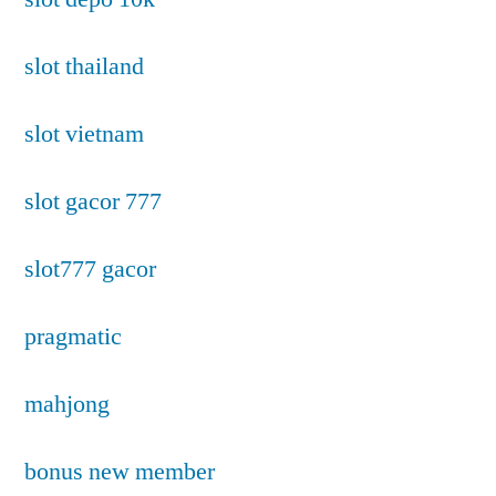
slot thailand
slot vietnam
slot gacor 777
slot777 gacor
pragmatic
mahjong
bonus new member