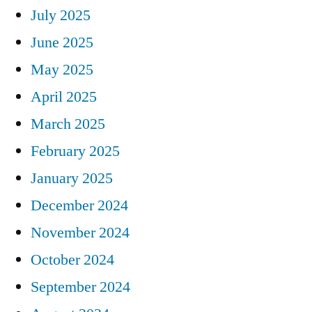
July 2025
June 2025
May 2025
April 2025
March 2025
February 2025
January 2025
December 2024
November 2024
October 2024
September 2024