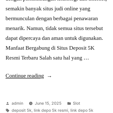
semakin banyak situs judi online yang
bermunculan dengan berbagai penawaran
menarik. Namun, tidak semua situs tersebut
dapat dipercaya dan aman untuk digunakan.
Manfaat Bergabung di Situs Deposit 5K
Resmi Terbaru Salah satu hal yang …
“Tips
Continue reading
dan
Trik
Posted
Posted
admin
June 15, 2025
Slot
dalam
by
Tags:
in
deposit 5k
,
link depo 5k resmi
,
link depo 5k