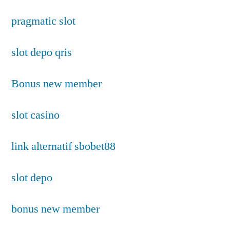
pragmatic slot
slot depo qris
Bonus new member
slot casino
link alternatif sbobet88
slot depo
bonus new member