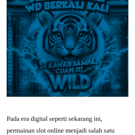
Pada era digital seperti sekarang ini,
permainan slot online menjadi salah satu