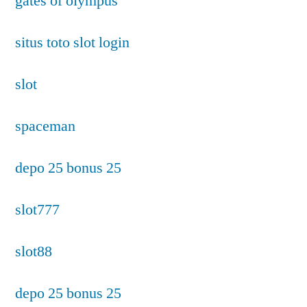
gates of olympus
situs toto slot login
slot
spaceman
depo 25 bonus 25
slot777
slot88
depo 25 bonus 25