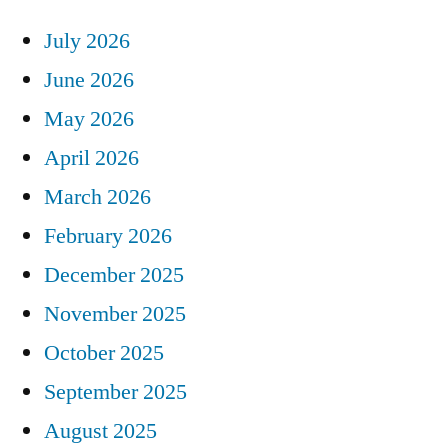
July 2026
June 2026
May 2026
April 2026
March 2026
February 2026
December 2025
November 2025
October 2025
September 2025
August 2025