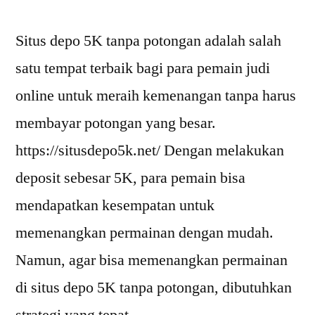
Situs depo 5K tanpa potongan adalah salah
satu tempat terbaik bagi para pemain judi
online untuk meraih kemenangan tanpa harus
membayar potongan yang besar.
https://situsdepo5k.net/ Dengan melakukan
deposit sebesar 5K, para pemain bisa
mendapatkan kesempatan untuk
memenangkan permainan dengan mudah.
Namun, agar bisa memenangkan permainan
di situs depo 5K tanpa potongan, dibutuhkan
strategi yang tepat …