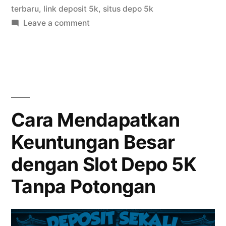
Memilih
terbaru
,
link deposit 5k
,
situs depo 5k
Situs
on
Leave a comment
Tips
Deposit
dan
5K
Trik
dalam
Terbaru
Memilih
Hari
Situs
Cara Mendapatkan
Ini”
Deposit
Keuntungan Besar
5K
Terbaru
dengan Slot Depo 5K
Hari
Ini
Tanpa Potongan