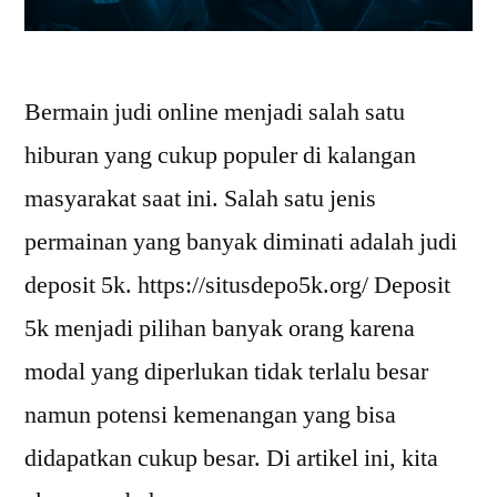
Bermain judi online menjadi salah satu
hiburan yang cukup populer di kalangan
masyarakat saat ini. Salah satu jenis
permainan yang banyak diminati adalah judi
deposit 5k. https://situsdepo5k.org/ Deposit
5k menjadi pilihan banyak orang karena
modal yang diperlukan tidak terlalu besar
namun potensi kemenangan yang bisa
didapatkan cukup besar. Di artikel ini, kita