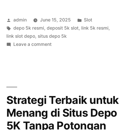
Keuntungan
Posted
Posted
admin
June 15, 2025
Slot
Besar
by
Tags:
in
depo 5k resmi
,
deposit 5k slot
,
link 5k resmi
,
dengan
link slot depo
,
situs depo 5k
Slot
on
Leave a comment
Cara
Depo
Mendapatkan
5K
Keuntungan
Besar
Tanpa
dengan
Potongan”
Slot
Strategi Terbaik untuk
Depo
Menang di Situs Depo
5K
Tanpa
5K Tanpa Potongan
Potongan