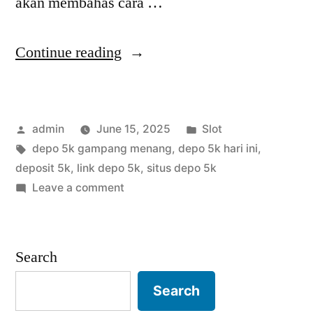
akan membahas cara …
“Bermain
Continue reading
di
Situs
Posted
Posted
admin
June 15, 2025
Slot
Depo
by
Tags:
in
depo 5k gampang menang
,
depo 5k hari ini
,
5K
deposit 5k
,
link depo 5k
,
situs depo 5k
Cara
on
Leave a comment
Bermain
Mudah
di
Menang
Situs
Search
Depo
Besar
5K
Search
dan
Cara