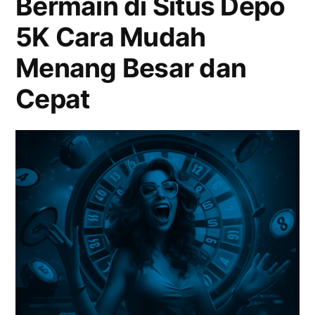
Bermain di Situs Depo
Depo
5K Cara Mudah
5K
Tanpa
Menang Besar dan
Potongan
Cepat