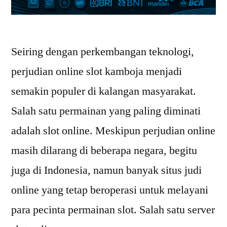
Seiring dengan perkembangan teknologi,
perjudian online slot kamboja menjadi
semakin populer di kalangan masyarakat.
Salah satu permainan yang paling diminati
adalah slot online. Meskipun perjudian online
masih dilarang di beberapa negara, begitu
juga di Indonesia, namun banyak situs judi
online yang tetap beroperasi untuk melayani
para pecinta permainan slot. Salah satu server