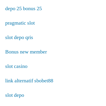
depo 25 bonus 25
pragmatic slot
slot depo qris
Bonus new member
slot casino
link alternatif sbobet88
slot depo