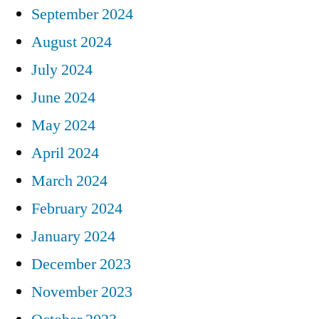
September 2024
August 2024
July 2024
June 2024
May 2024
April 2024
March 2024
February 2024
January 2024
December 2023
November 2023