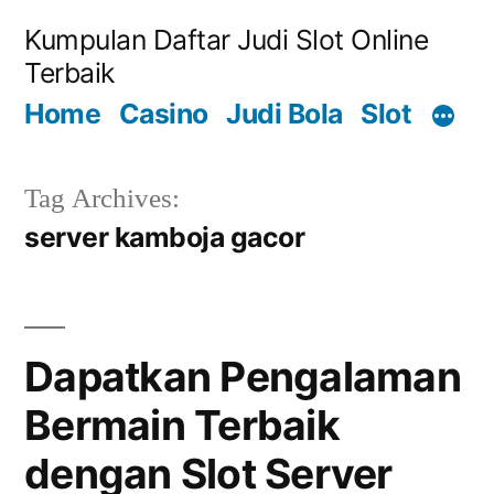
Skip
Kumpulan Daftar Judi Slot Online
to
Terbaik
content
Home
Casino
Judi Bola
Slot
Tag Archives:
server kamboja gacor
Dapatkan Pengalaman
Bermain Terbaik
dengan Slot Server