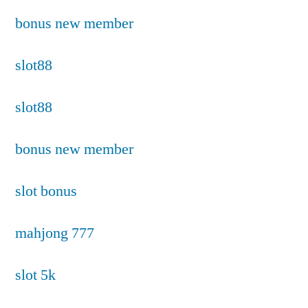
bonus new member
slot88
slot88
bonus new member
slot bonus
mahjong 777
slot 5k