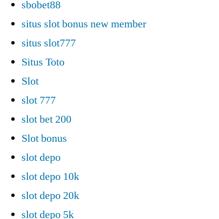
sbobet88
situs slot bonus new member
situs slot777
Situs Toto
Slot
slot 777
slot bet 200
Slot bonus
slot depo
slot depo 10k
slot depo 20k
slot depo 5k