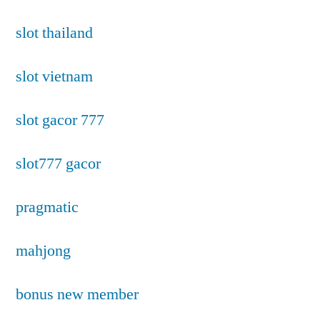
slot thailand
slot vietnam
slot gacor 777
slot777 gacor
pragmatic
mahjong
bonus new member