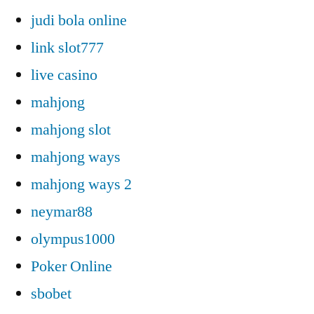
judi bola online
link slot777
live casino
mahjong
mahjong slot
mahjong ways
mahjong ways 2
neymar88
olympus1000
Poker Online
sbobet