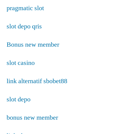
pragmatic slot
slot depo qris
Bonus new member
slot casino
link alternatif sbobet88
slot depo
bonus new member