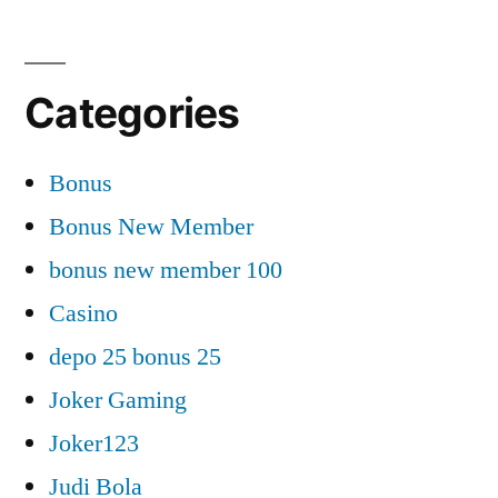
Categories
Bonus
Bonus New Member
bonus new member 100
Casino
depo 25 bonus 25
Joker Gaming
Joker123
Judi Bola