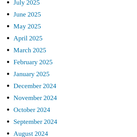
July 2025
June 2025
May 2025
April 2025
March 2025
February 2025
January 2025
December 2024
November 2024
October 2024
September 2024
August 2024