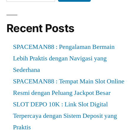
Asia:
Fokus
pada
Recent Posts
Fenomena
Slot
SPACEMAN88 : Pengalaman Bermain
Thailand
Lebih Praktis dengan Navigasi yang
Sederhana
SPACEMAN88 : Tempat Main Slot Online
Resmi dengan Peluang Jackpot Besar
SLOT DEPO 10K : Link Slot Digital
Terpercaya dengan Sistem Deposit yang
Praktis