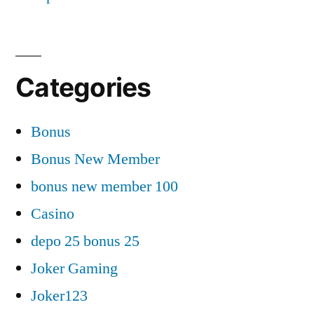
Categories
Bonus
Bonus New Member
bonus new member 100
Casino
depo 25 bonus 25
Joker Gaming
Joker123