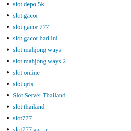
slot depo 5k
slot gacor
slot gacor 777
slot gacor hari ini
slot mahjong ways
slot mahjong ways 2
slot online
slot qris
Slot Server Thailand
slot thailand
slot777
slot777 gacor