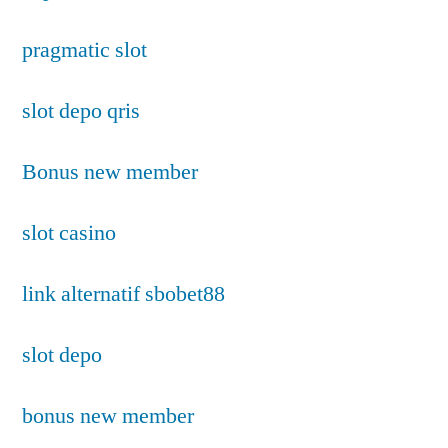
pragmatic slot
slot depo qris
Bonus new member
slot casino
link alternatif sbobet88
slot depo
bonus new member