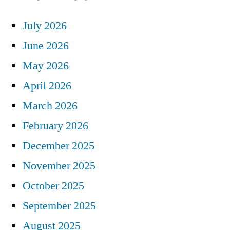
July 2026
June 2026
May 2026
April 2026
March 2026
February 2026
December 2025
November 2025
October 2025
September 2025
August 2025