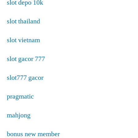
slot depo 10k
slot thailand
slot vietnam
slot gacor 777
slot777 gacor
pragmatic
mahjong
bonus new member