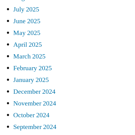
July 2025
June 2025
May 2025
April 2025
March 2025
February 2025
January 2025
December 2024
November 2024
October 2024
September 2024