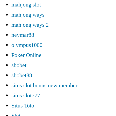
mahjong slot
mahjong ways
mahjong ways 2
neymar88
olympus1000
Poker Online
sbobet
sbobet88
situs slot bonus new member
situs slot777
Situs Toto
Slot