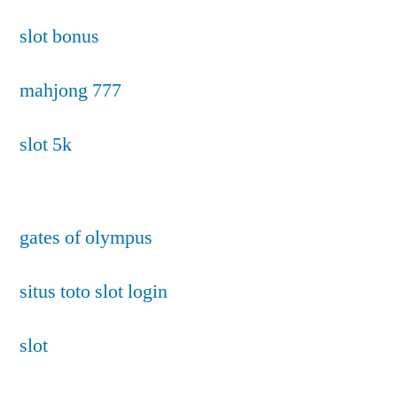
slot bonus
mahjong 777
slot 5k
gates of olympus
situs toto slot login
slot