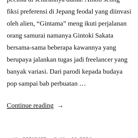
fiksi preferensi di Jepang feodal yang diinvasi
oleh alien, “Gintama” meng ikuti perjalanan
orang samurai namanya Gintoki Sakata
bersama-sama beberapa kawannya yang
berupaya jalankan tugas jadi freelancer yang
banyak variasi. Dari parodi kepada budaya
pop sampai bab perbuatan …
“Anime
Continue reading
yang
Menghipnotis