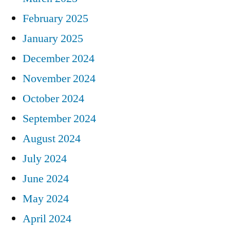
February 2025
January 2025
December 2024
November 2024
October 2024
September 2024
August 2024
July 2024
June 2024
May 2024
April 2024