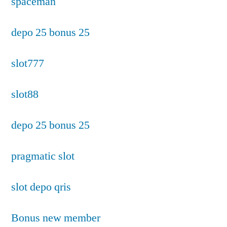
spaceman
depo 25 bonus 25
slot777
slot88
depo 25 bonus 25
pragmatic slot
slot depo qris
Bonus new member