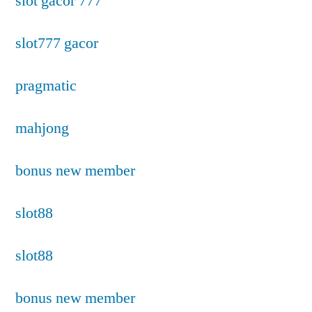
slot gacor 777
slot777 gacor
pragmatic
mahjong
bonus new member
slot88
slot88
bonus new member