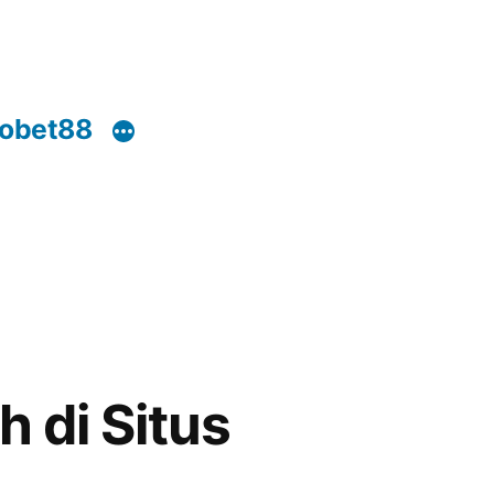
obet88
 di Situs