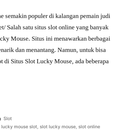
ine semakin populer di kalangan pemain judi
t/ Salah satu situs slot online yang banyak
Lucky Mouse. Situs ini menawarkan berbagai
enarik dan menantang. Namun, untuk bisa
 di Situs Slot Lucky Mouse, ada beberapa
Posted
Slot
in
,
lucky mouse slot
,
slot lucky mouse
,
slot online