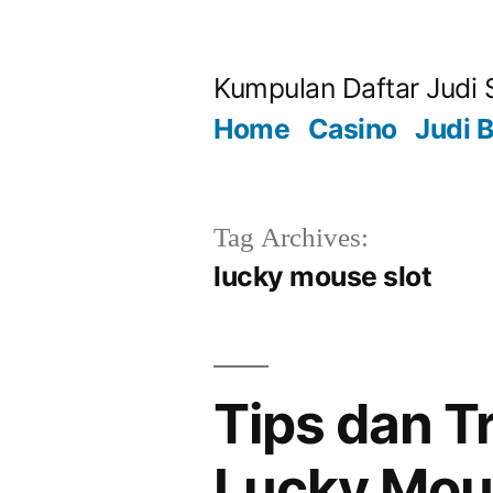
Skip
to
Kumpulan Daftar Judi S
content
Home
Casino
Judi B
Tag Archives:
lucky mouse slot
Tips dan Tr
Lucky Mo