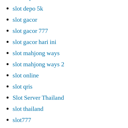
slot depo 5k
slot gacor
slot gacor 777
slot gacor hari ini
slot mahjong ways
slot mahjong ways 2
slot online
slot qris
Slot Server Thailand
slot thailand
slot777