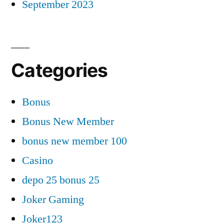
September 2023
Categories
Bonus
Bonus New Member
bonus new member 100
Casino
depo 25 bonus 25
Joker Gaming
Joker123