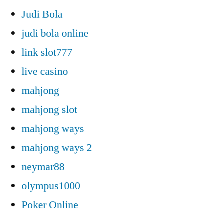
Judi Bola
judi bola online
link slot777
live casino
mahjong
mahjong slot
mahjong ways
mahjong ways 2
neymar88
olympus1000
Poker Online