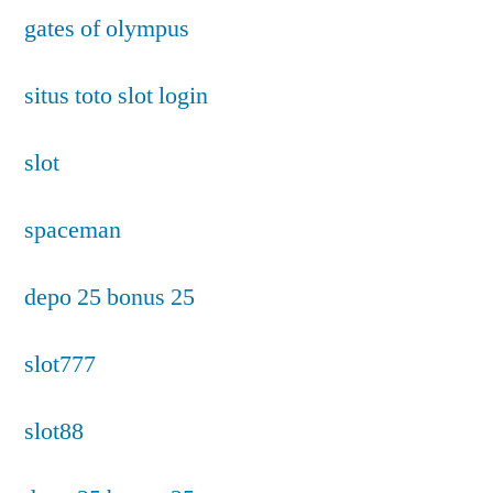
gates of olympus
situs toto slot login
slot
spaceman
depo 25 bonus 25
slot777
slot88