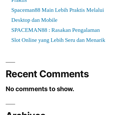
Praktis
Spaceman88 Main Lebih Praktis Melalui
Desktop dan Mobile
SPACEMAN88 : Rasakan Pengalaman
Slot Online yang Lebih Seru dan Menarik
Recent Comments
No comments to show.