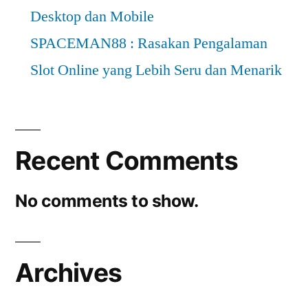
Desktop dan Mobile
SPACEMAN88 : Rasakan Pengalaman
Slot Online yang Lebih Seru dan Menarik
Recent Comments
No comments to show.
Archives