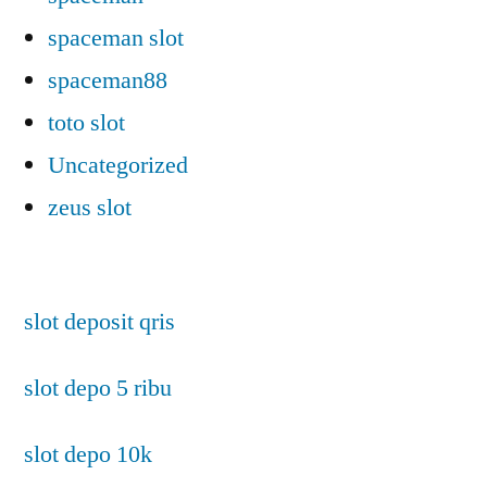
spaceman slot
spaceman88
toto slot
Uncategorized
zeus slot
slot deposit qris
slot depo 5 ribu
slot depo 10k