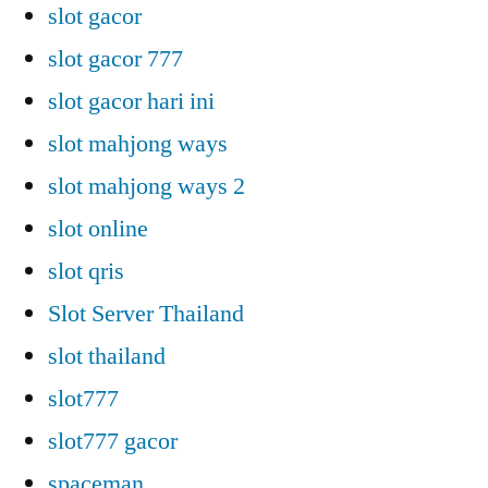
slot gacor
slot gacor 777
slot gacor hari ini
slot mahjong ways
slot mahjong ways 2
slot online
slot qris
Slot Server Thailand
slot thailand
slot777
slot777 gacor
spaceman