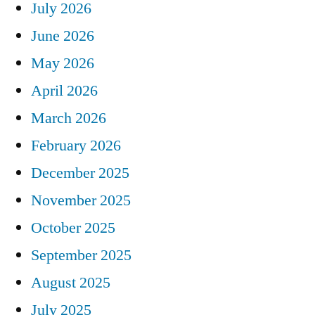
July 2026
June 2026
May 2026
April 2026
March 2026
February 2026
December 2025
November 2025
October 2025
September 2025
August 2025
July 2025