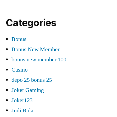
Categories
Bonus
Bonus New Member
bonus new member 100
Casino
depo 25 bonus 25
Joker Gaming
Joker123
Judi Bola