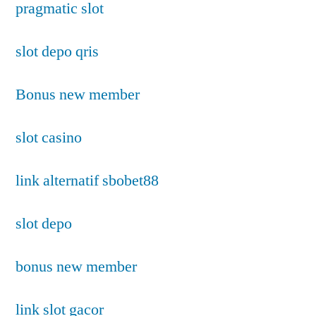
pragmatic slot
slot depo qris
Bonus new member
slot casino
link alternatif sbobet88
slot depo
bonus new member
link slot gacor