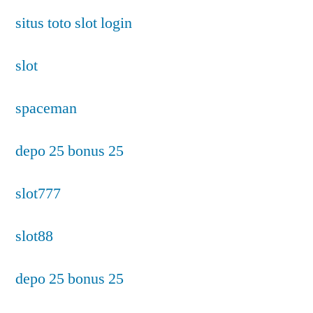
situs toto slot login
slot
spaceman
depo 25 bonus 25
slot777
slot88
depo 25 bonus 25