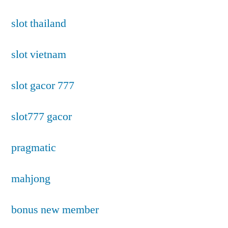
slot thailand
slot vietnam
slot gacor 777
slot777 gacor
pragmatic
mahjong
bonus new member