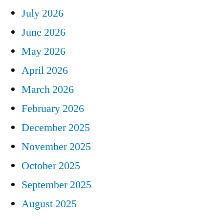
July 2026
June 2026
May 2026
April 2026
March 2026
February 2026
December 2025
November 2025
October 2025
September 2025
August 2025