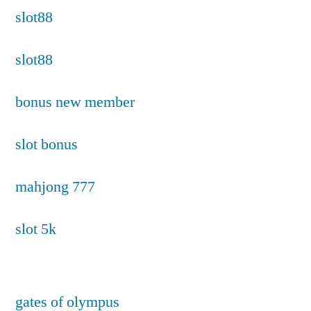
slot88
slot88
bonus new member
slot bonus
mahjong 777
slot 5k
gates of olympus