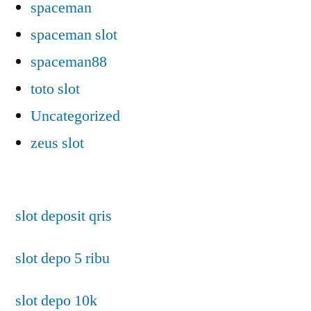
spaceman
spaceman slot
spaceman88
toto slot
Uncategorized
zeus slot
slot deposit qris
slot depo 5 ribu
slot depo 10k