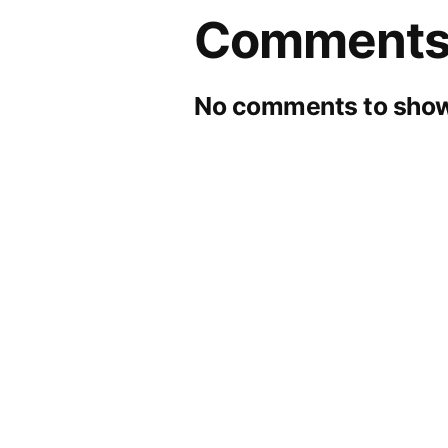
Comment
No comments to show