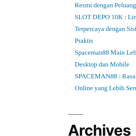
Resmi dengan Peluang
SLOT DEPO 10K : Link
Terpercaya dengan Sis
Praktis
Spaceman88 Main Lebi
Desktop dan Mobile
SPACEMAN88 : Rasak
Online yang Lebih Ser
Archives