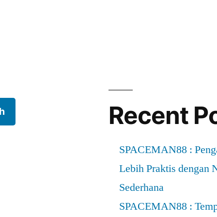
n
Recent P
h
SPACEMAN88 : Penga
Lebih Praktis dengan 
Sederhana
SPACEMAN88 : Tempat