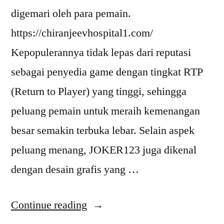
digemari oleh para pemain.
https://chiranjeevhospital1.com/
Kepopulerannya tidak lepas dari reputasi
sebagai penyedia game dengan tingkat RTP
(Return to Player) yang tinggi, sehingga
peluang pemain untuk meraih kemenangan
besar semakin terbuka lebar. Selain aspek
peluang menang, JOKER123 juga dikenal
dengan desain grafis yang …
“NEYMAR88:
Continue reading