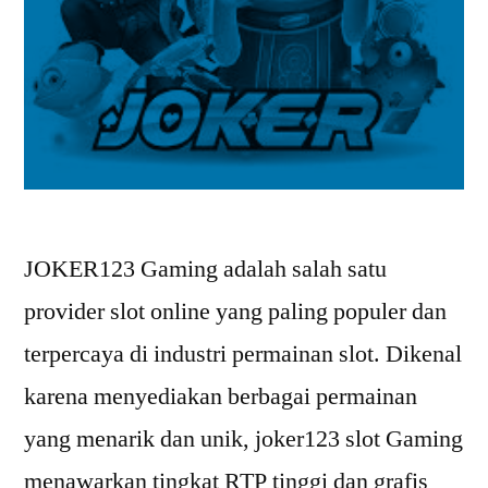
JOKER123 Gaming adalah salah satu
provider slot online yang paling populer dan
terpercaya di industri permainan slot. Dikenal
karena menyediakan berbagai permainan
yang menarik dan unik, joker123 slot Gaming
menawarkan tingkat RTP tinggi dan grafis