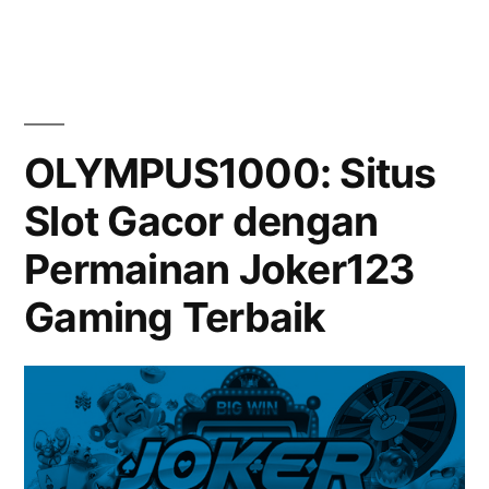
OLYMPUS1000
Slot
dan
Gacor
JOKER123
Dapatkan
Gaming
Jackpot
di
OLYMPUS1000: Situs
Menguntungkan”
OLYMPUS1000
Slot Gacor dengan
dan
Dapatkan
Permainan Joker123
Jackpot
Menguntungkan
Gaming Terbaik