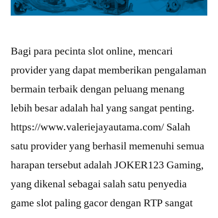
Bagi para pecinta slot online, mencari
provider yang dapat memberikan pengalaman
bermain terbaik dengan peluang menang
lebih besar adalah hal yang sangat penting.
https://www.valeriejayautama.com/ Salah
satu provider yang berhasil memenuhi semua
harapan tersebut adalah JOKER123 Gaming,
yang dikenal sebagai salah satu penyedia
game slot paling gacor dengan RTP sangat