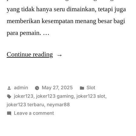
yang tidak hanya seru dimainkan, tetapi juga
memberikan kesempatan menang besar bagi
para pemain. …
“Main
Continue reading
Slot
dari
Posted
Posted
admin
May 27, 2025
Slot
JOKER123
by
Tags:
in
joker123
,
joker123 gaming
,
joker123 slot
,
Gaming
joker123 terbaru
,
neymar88
Kini
on
Leave a comment
Main
Lebih
Slot