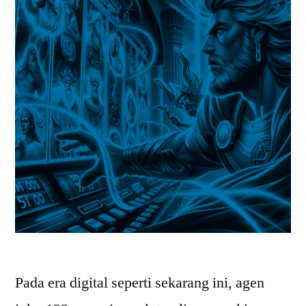
Pada era digital seperti sekarang ini, agen