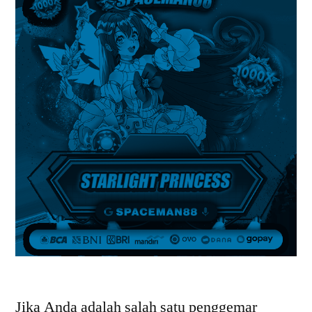
Jika Anda adalah salah satu penggemar