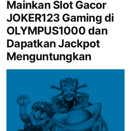
Mainkan Slot Gacor
Gacor
JOKER123 Gaming di
dari
JOKER123
OLYMPUS1000 dan
Gaming
Dapatkan Jackpot
Menguntungkan