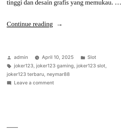
tinggi dan desain grafis yang memukau. …
“NEYMAR88:
Continue reading
Platform
Terbaik
Posted
Posted
admin
April 10, 2025
Slot
untuk
by
Tags:
in
joker123
,
joker123 gaming
,
joker123 slot
,
Menikmati
joker123 terbaru
,
neymar88
Slot
on
Leave a comment
NEYMAR88:
Gacor
Platform
dari
Terbaik
untuk
JOKER123
Menikmati
Gaming”
Slot