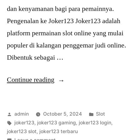
dan kenyamanan bagi para pemainnya.
Pengenalan ke Joker123 Joker123 adalah
platform permainan slot online yang mulai
populer di kalangan penggemar judi online.
Dibentuk sebagai …
“Explore
Continue reading
Dunia
Slot
Posted
Posted
admin
October 5, 2024
Slot
Online
by
Tags:
in
joker123
,
joker123 gaming
,
joker123 login
,
Dengan
joker123 slot
,
joker123 terbaru
on