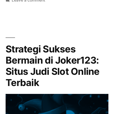
Keamanan
Leave a comment
Explore
Terbaik
Dunia
bersama
Slot
Online
Joker123”
Dengan
Keamanan
Strategi Sukses
Terbaik
Bermain di Joker123:
bersama
Joker123
Situs Judi Slot Online
Terbaik