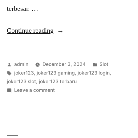
terbesar. …
“Raih
Continue reading
Presentasi
Kemenangan
Posted
Posted
admin
December 3, 2024
Slot
Terbesar
by
Tags:
in
joker123
,
joker123 gaming
,
joker123 login
,
dengan
joker123 slot
,
joker123 terbaru
Joker
on
Leave a comment
Raih
Gaming
Presentasi
Terbaru”
Kemenangan
Terbesar
dengan