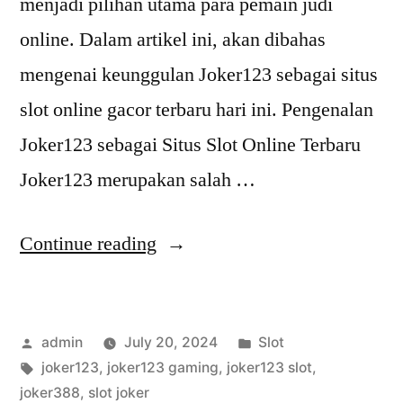
menjadi pilihan utama para pemain judi
online. Dalam artikel ini, akan dibahas
mengenai keunggulan Joker123 sebagai situs
slot online gacor terbaru hari ini. Pengenalan
Joker123 sebagai Situs Slot Online Terbaru
Joker123 merupakan salah …
“Strategi
Continue reading
Sukses
Bermain
Posted
Posted
admin
July 20, 2024
Slot
di
by
Tags:
in
joker123
,
joker123 gaming
,
joker123 slot
,
Joker123:
joker388
,
slot joker