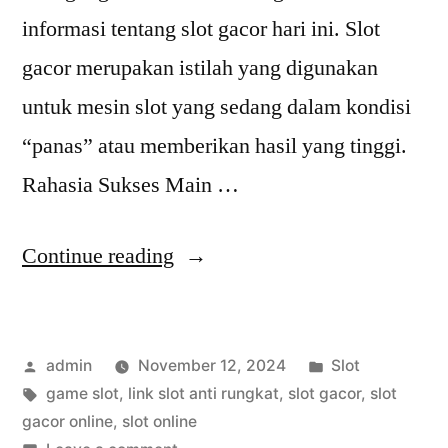
informasi tentang slot gacor hari ini. Slot
gacor merupakan istilah yang digunakan
untuk mesin slot yang sedang dalam kondisi
“panas” atau memberikan hasil yang tinggi.
Rahasia Sukses Main …
“Memahami
Continue reading
Pola-
pola
Posted
Posted
admin
November 12, 2024
Slot
Menang
by
Tags:
in
game slot
,
link slot anti rungkat
,
slot gacor
,
slot
di
gacor online
,
slot online