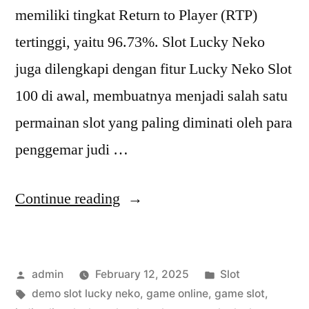
memiliki tingkat Return to Player (RTP)
tertinggi, yaitu 96.73%. Slot Lucky Neko
juga dilengkapi dengan fitur Lucky Neko Slot
100 di awal, membuatnya menjadi salah satu
permainan slot yang paling diminati oleh para
penggemar judi …
“Manfaat
Continue reading
Bermain
Lucky
Posted
Posted
admin
February 12, 2025
Slot
Neko
by
Tags:
in
demo slot lucky neko
,
game online
,
game slot
,
Slot