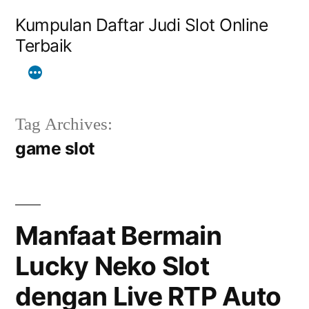
Skip
Kumpulan Daftar Judi Slot Online
to
Terbaik
content
Tag Archives:
game slot
Manfaat Bermain
Lucky Neko Slot
dengan Live RTP Auto