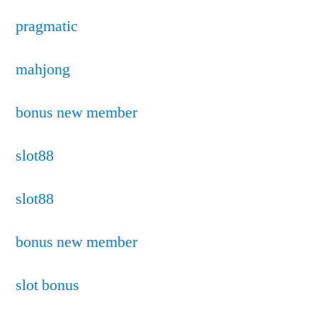
pragmatic
mahjong
bonus new member
slot88
slot88
bonus new member
slot bonus