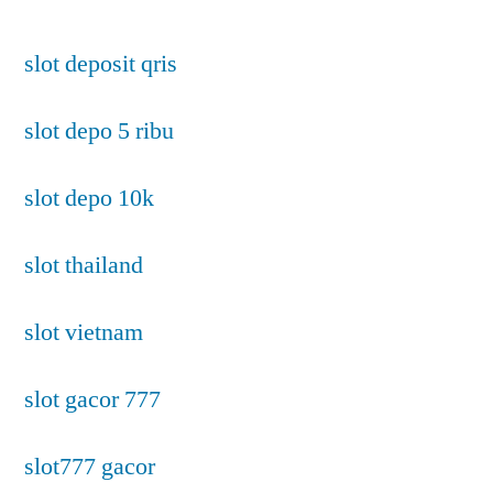
slot deposit qris
slot depo 5 ribu
slot depo 10k
slot thailand
slot vietnam
slot gacor 777
slot777 gacor