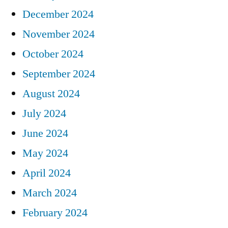
December 2024
November 2024
October 2024
September 2024
August 2024
July 2024
June 2024
May 2024
April 2024
March 2024
February 2024