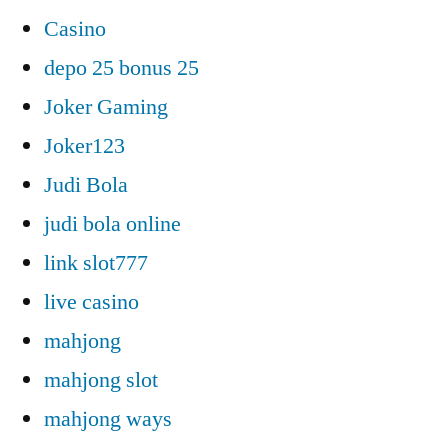
Casino
depo 25 bonus 25
Joker Gaming
Joker123
Judi Bola
judi bola online
link slot777
live casino
mahjong
mahjong slot
mahjong ways