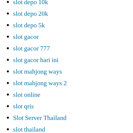
slot depo 10k
slot depo 20k
slot depo 5k
slot gacor
slot gacor 777
slot gacor hari ini
slot mahjong ways
slot mahjong ways 2
slot online
slot qris
Slot Server Thailand
slot thailand