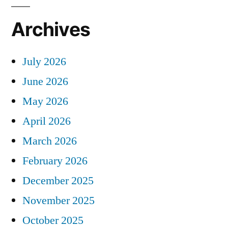
Archives
July 2026
June 2026
May 2026
April 2026
March 2026
February 2026
December 2025
November 2025
October 2025