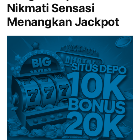
Nikmati Sensasi
Menangkan Jackpot