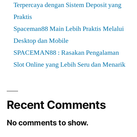
Terpercaya dengan Sistem Deposit yang
Praktis
Spaceman88 Main Lebih Praktis Melalui
Desktop dan Mobile
SPACEMAN88 : Rasakan Pengalaman
Slot Online yang Lebih Seru dan Menarik
Recent Comments
No comments to show.