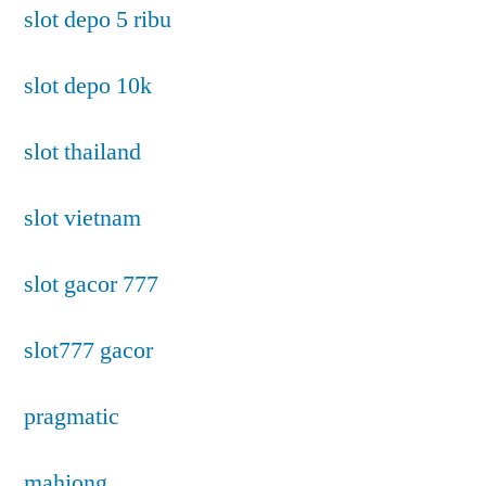
slot depo 5 ribu
slot depo 10k
slot thailand
slot vietnam
slot gacor 777
slot777 gacor
pragmatic
mahjong