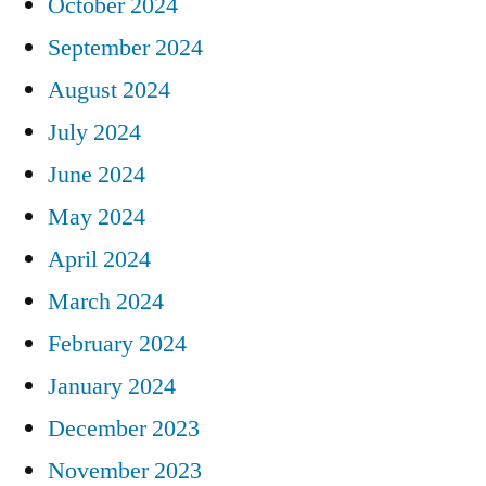
October 2024
September 2024
August 2024
July 2024
June 2024
May 2024
April 2024
March 2024
February 2024
January 2024
December 2023
November 2023