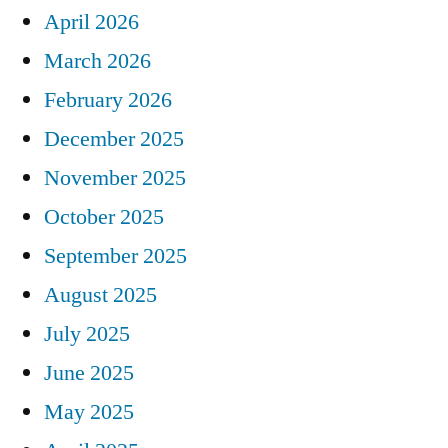
April 2026
March 2026
February 2026
December 2025
November 2025
October 2025
September 2025
August 2025
July 2025
June 2025
May 2025