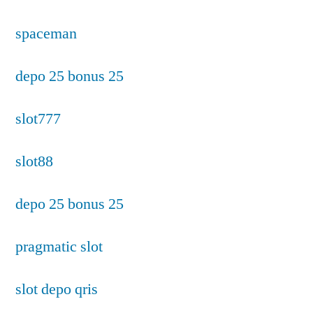
spaceman
depo 25 bonus 25
slot777
slot88
depo 25 bonus 25
pragmatic slot
slot depo qris