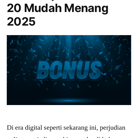
20 Mudah Menang
2025
Di era digital seperti sekarang ini, perjudian