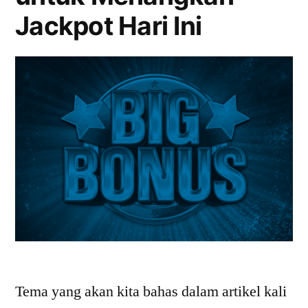
Bonus
Jackpot Hari Ini
2025”
20
Mudah
Menang
2025
Tema yang akan kita bahas dalam artikel kali