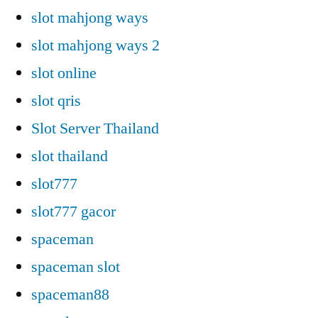
slot mahjong ways
slot mahjong ways 2
slot online
slot qris
Slot Server Thailand
slot thailand
slot777
slot777 gacor
spaceman
spaceman slot
spaceman88