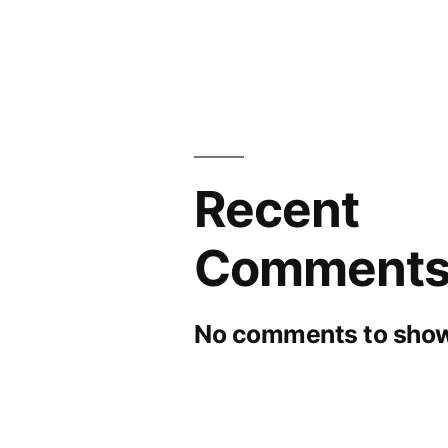
Recent
Comment
No comments to show