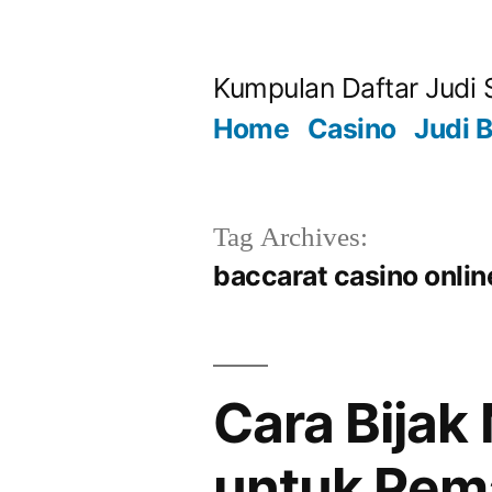
Skip
to
Kumpulan Daftar Judi S
content
Home
Casino
Judi B
Tag Archives:
baccarat casino onlin
Cara Bijak
untuk Pem