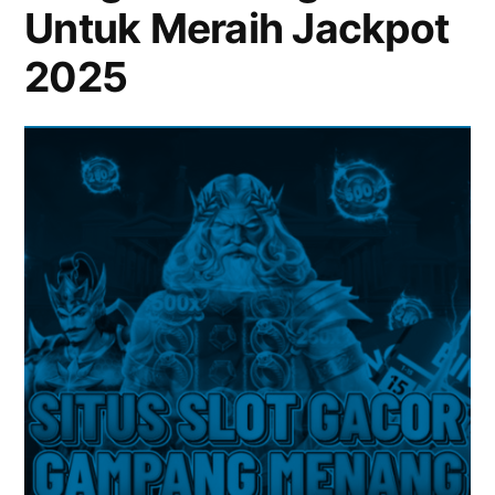
Untuk Meraih Jackpot
2025