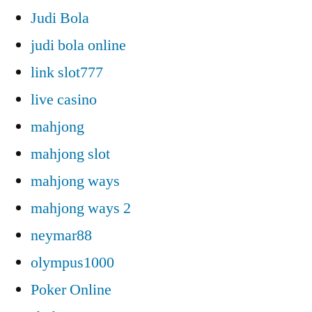
Judi Bola
judi bola online
link slot777
live casino
mahjong
mahjong slot
mahjong ways
mahjong ways 2
neymar88
olympus1000
Poker Online