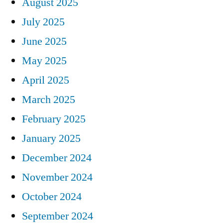
August 2025
July 2025
June 2025
May 2025
April 2025
March 2025
February 2025
January 2025
December 2024
November 2024
October 2024
September 2024