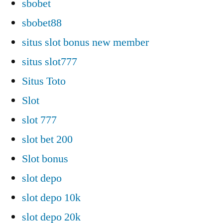
sbobet
sbobet88
situs slot bonus new member
situs slot777
Situs Toto
Slot
slot 777
slot bet 200
Slot bonus
slot depo
slot depo 10k
slot depo 20k