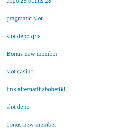
depo 25 bonus 25
pragmatic slot
slot depo qris
Bonus new member
slot casino
link alternatif sbobet88
slot depo
bonus new member