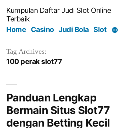
Skip
Kumpulan Daftar Judi Slot Online
to
Terbaik
content
Home
Casino
Judi Bola
Slot
Tag Archives:
100 perak slot77
Panduan Lengkap
Bermain Situs Slot77
dengan Betting Kecil