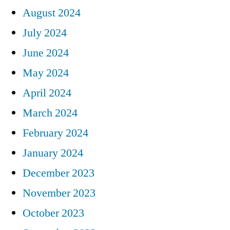
August 2024
July 2024
June 2024
May 2024
April 2024
March 2024
February 2024
January 2024
December 2023
November 2023
October 2023