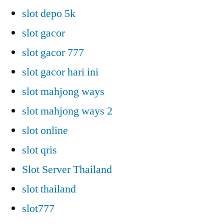
slot depo 5k
slot gacor
slot gacor 777
slot gacor hari ini
slot mahjong ways
slot mahjong ways 2
slot online
slot qris
Slot Server Thailand
slot thailand
slot777