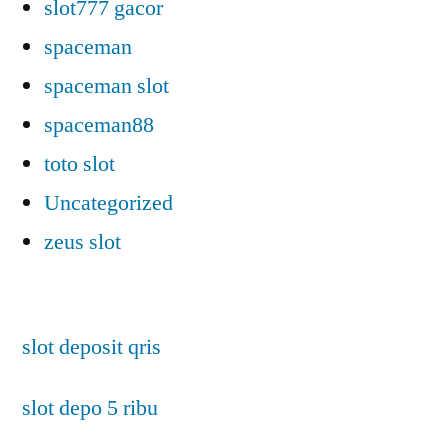
slot777 gacor
spaceman
spaceman slot
spaceman88
toto slot
Uncategorized
zeus slot
slot deposit qris
slot depo 5 ribu