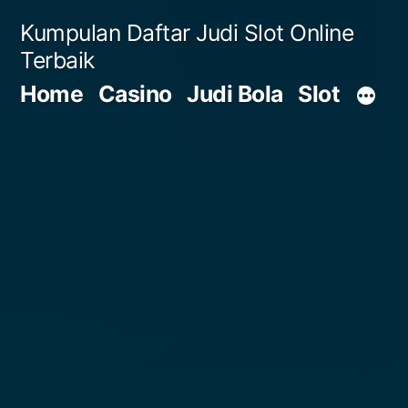
Skip
Kumpulan Daftar Judi Slot Online
to
Terbaik
content
Home
Casino
Judi Bola
Slot