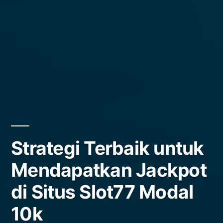
Strategi Terbaik untuk
Mendapatkan Jackpot
di Situs Slot77 Modal
10k