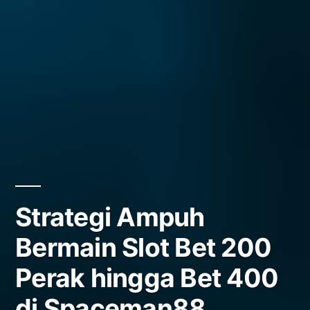
Strategi Ampuh
Bermain Slot Bet 200
Perak hingga Bet 400
di Spaceman88