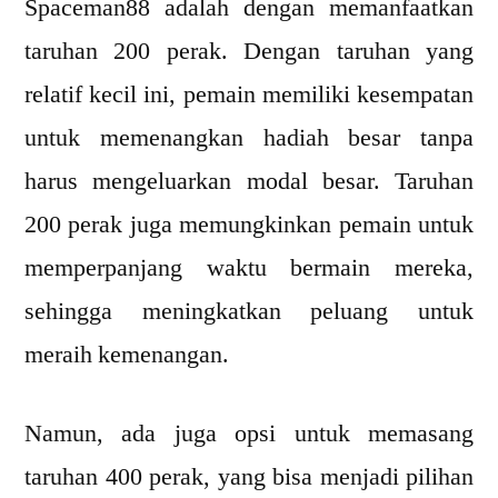
Spaceman88 adalah dengan memanfaatkan
taruhan 200 perak. Dengan taruhan yang
relatif kecil ini, pemain memiliki kesempatan
untuk memenangkan hadiah besar tanpa
harus mengeluarkan modal besar. Taruhan
200 perak juga memungkinkan pemain untuk
memperpanjang waktu bermain mereka,
sehingga meningkatkan peluang untuk
meraih kemenangan.
Namun, ada juga opsi untuk memasang
taruhan 400 perak, yang bisa menjadi pilihan