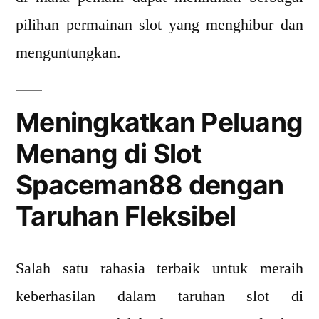
pilihan permainan slot yang menghibur dan
menguntungkan.
Meningkatkan Peluang
Menang di Slot
Spaceman88 dengan
Taruhan Fleksibel
Salah satu rahasia terbaik untuk meraih
keberhasilan dalam taruhan slot di