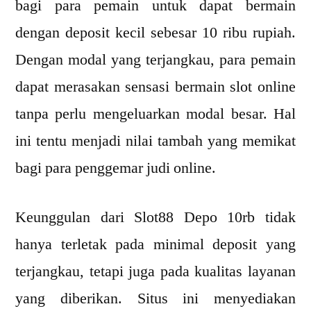
bagi para pemain untuk dapat bermain
dengan deposit kecil sebesar 10 ribu rupiah.
Dengan modal yang terjangkau, para pemain
dapat merasakan sensasi bermain slot online
tanpa perlu mengeluarkan modal besar. Hal
ini tentu menjadi nilai tambah yang memikat
bagi para penggemar judi online.
Keunggulan dari Slot88 Depo 10rb tidak
hanya terletak pada minimal deposit yang
terjangkau, tetapi juga pada kualitas layanan
yang diberikan. Situs ini menyediakan