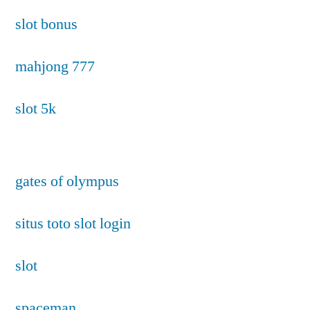
slot bonus
mahjong 777
slot 5k
gates of olympus
situs toto slot login
slot
spaceman