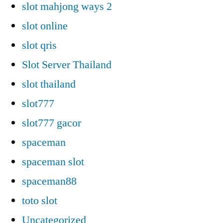
slot mahjong ways 2
slot online
slot qris
Slot Server Thailand
slot thailand
slot777
slot777 gacor
spaceman
spaceman slot
spaceman88
toto slot
Uncategorized