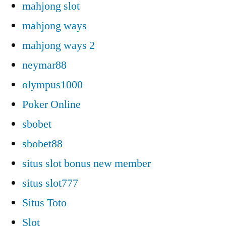
mahjong slot
mahjong ways
mahjong ways 2
neymar88
olympus1000
Poker Online
sbobet
sbobet88
situs slot bonus new member
situs slot777
Situs Toto
Slot