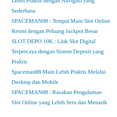
Lebih Praktis dengan Navigasi yang
Sederhana
SPACEMAN88 : Tempat Main Slot Online
Resmi dengan Peluang Jackpot Besar
SLOT DEPO 10K : Link Slot Digital
Terpercaya dengan Sistem Deposit yang
Praktis
Spaceman88 Main Lebih Praktis Melalui
Desktop dan Mobile
SPACEMAN88 : Rasakan Pengalaman
Slot Online yang Lebih Seru dan Menarik