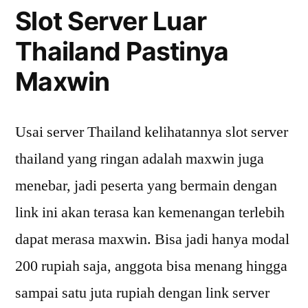
Slot Server Luar
Thailand Pastinya
Maxwin
Usai server Thailand kelihatannya slot server
thailand yang ringan adalah maxwin juga
menebar, jadi peserta yang bermain dengan
link ini akan terasa kan kemenangan terlebih
dapat merasa maxwin. Bisa jadi hanya modal
200 rupiah saja, anggota bisa menang hingga
sampai satu juta rupiah dengan link server