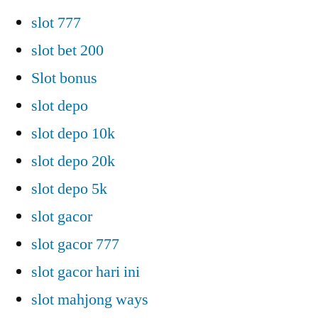
slot 777
slot bet 200
Slot bonus
slot depo
slot depo 10k
slot depo 20k
slot depo 5k
slot gacor
slot gacor 777
slot gacor hari ini
slot mahjong ways