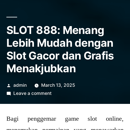
SLOT 888: Menang
Lebih Mudah dengan
Slot Gacor dan Grafis
Menakjubkan
Posted
admin
March 13, 2025
by
on
Leave a comment
SLOT
888:
Bagi penggemar game slot online,
Menang
Lebih