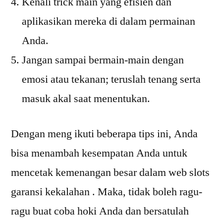
Kenali trick main yang efisien dan
aplikasikan mereka di dalam permainan
Anda.
Jangan sampai bermain-main dengan
emosi atau tekanan; teruslah tenang serta
masuk akal saat menentukan.
Dengan meng ikuti beberapa tips ini, Anda
bisa menambah kesempatan Anda untuk
mencetak kemenangan besar dalam web slots
garansi kekalahan . Maka, tidak boleh ragu-
ragu buat coba hoki Anda dan bersatulah