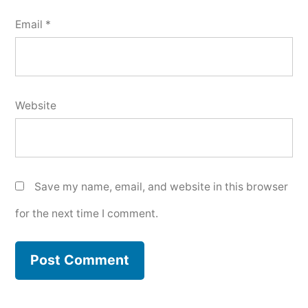
Email
*
Website
Save my name, email, and website in this browser
for the next time I comment.