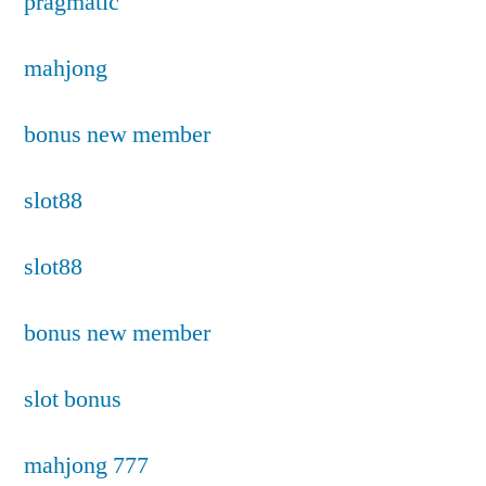
pragmatic
mahjong
bonus new member
slot88
slot88
bonus new member
slot bonus
mahjong 777