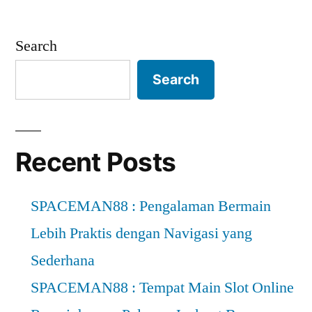
Search
Search
Recent Posts
SPACEMAN88 : Pengalaman Bermain
Lebih Praktis dengan Navigasi yang
Sederhana
SPACEMAN88 : Tempat Main Slot Online