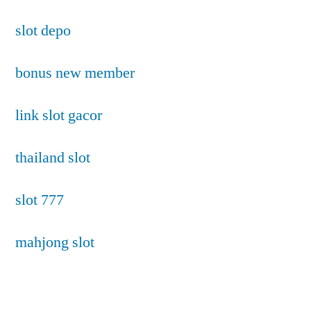
slot depo
bonus new member
link slot gacor
thailand slot
slot 777
mahjong slot