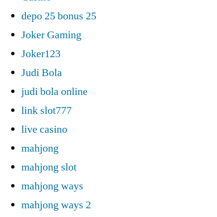
depo 25 bonus 25
Joker Gaming
Joker123
Judi Bola
judi bola online
link slot777
live casino
mahjong
mahjong slot
mahjong ways
mahjong ways 2