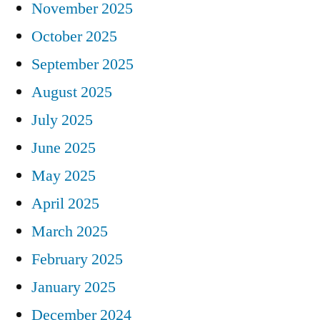
November 2025
October 2025
September 2025
August 2025
July 2025
June 2025
May 2025
April 2025
March 2025
February 2025
January 2025
December 2024