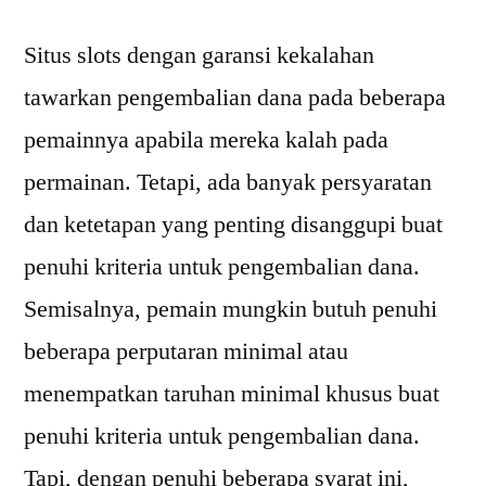
Situs slots dengan garansi kekalahan
tawarkan pengembalian dana pada beberapa
pemainnya apabila mereka kalah pada
permainan. Tetapi, ada banyak persyaratan
dan ketetapan yang penting disanggupi buat
penuhi kriteria untuk pengembalian dana.
Semisalnya, pemain mungkin butuh penuhi
beberapa perputaran minimal atau
menempatkan taruhan minimal khusus buat
penuhi kriteria untuk pengembalian dana.
Tapi, dengan penuhi beberapa syarat ini,