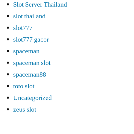
Slot Server Thailand
slot thailand
slot777
slot777 gacor
spaceman
spaceman slot
spaceman88
toto slot
Uncategorized
zeus slot