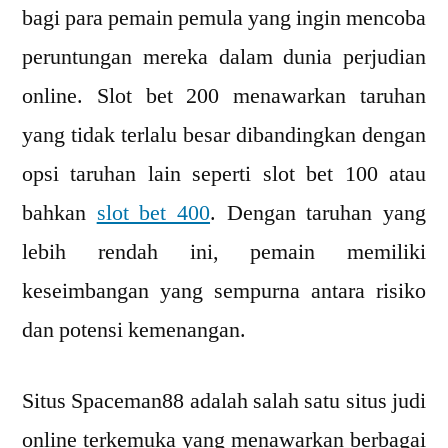
Tanpa
bagi para pemain pemula yang ingin mencoba
Risiko
peruntungan mereka dalam dunia perjudian
Berlebihan
dengan
online. Slot bet 200 menawarkan taruhan
Slot
yang tidak terlalu besar dibandingkan dengan
Bet
opsi taruhan lain seperti slot bet 100 atau
200
bahkan
slot bet 400
. Dengan taruhan yang
lebih rendah ini, pemain memiliki
keseimbangan yang sempurna antara risiko
dan potensi kemenangan.
Situs Spaceman88 adalah salah satu situs judi
online terkemuka yang menawarkan berbagai