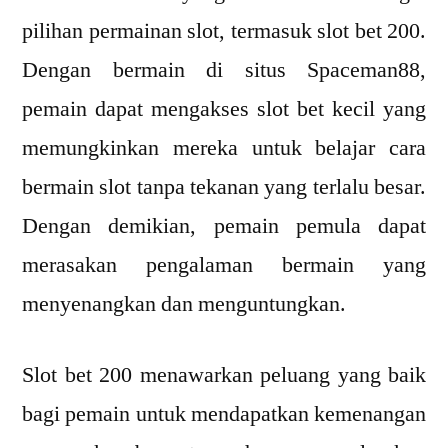
pilihan permainan slot, termasuk slot bet 200.
Dengan bermain di situs Spaceman88,
pemain dapat mengakses slot bet kecil yang
memungkinkan mereka untuk belajar cara
bermain slot tanpa tekanan yang terlalu besar.
Dengan demikian, pemain pemula dapat
merasakan pengalaman bermain yang
menyenangkan dan menguntungkan.
Slot bet 200 menawarkan peluang yang baik
bagi pemain untuk mendapatkan kemenangan