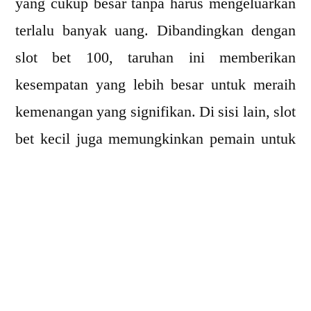
yang cukup besar tanpa harus mengeluarkan
terlalu banyak uang. Dibandingkan dengan
slot bet 100, taruhan ini memberikan
kesempatan yang lebih besar untuk meraih
kemenangan yang signifikan. Di sisi lain, slot
bet kecil juga memungkinkan pemain untuk
tetap bermain dalam batas yang terjangkau
dan mengontrol pengeluaran mereka.
Dalam bermain slot bet 200, pemain perlu
memperhatikan strategi dan teknik bermain
yang tepat untuk meningkatkan peluang