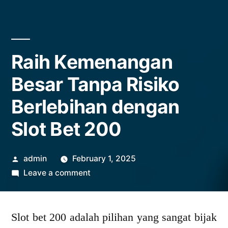
Raih Kemenangan
Besar Tanpa Risiko
Berlebihan dengan
Slot Bet 200
Posted
admin
February 1, 2025
by
on
Leave a comment
Raih
Kemenangan
Slot bet 200 adalah pilihan yang sangat bijak
Besar