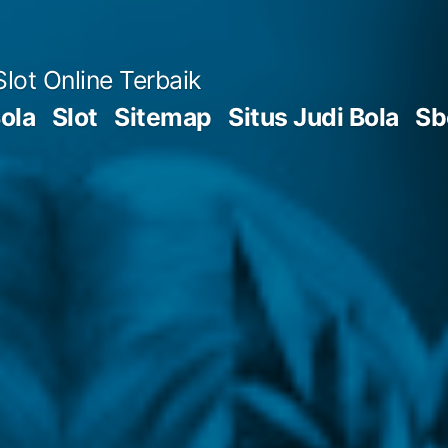
lot Online Terbaik
ola
Slot
Sitemap
Situs Judi Bola
Sb