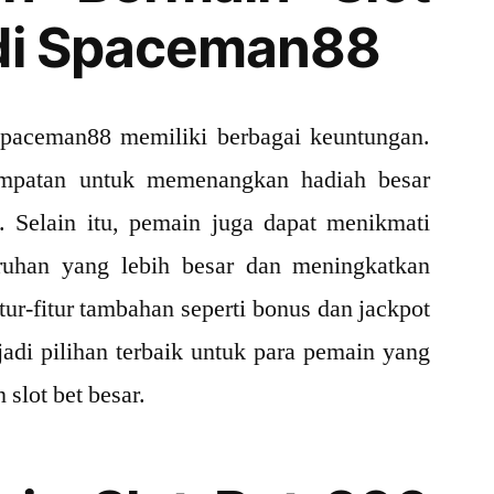
 di Spaceman88
 Spaceman88 memiliki berbagai keuntungan.
empatan untuk memenangkan hadiah besar
. Selain itu, pemain juga dapat menikmati
ruhan yang lebih besar dan meningkatkan
tur-fitur tambahan seperti bonus dan jackpot
adi pilihan terbaik untuk para pemain yang
slot bet besar.