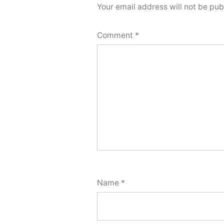
Your email address will not be pub
Comment
*
Name
*