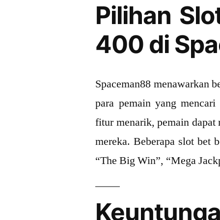
Pilihan Sl
400 di Sp
Spaceman88 menawarkan berb
para pemain yang mencari 
fitur menarik, pemain dapat
mereka. Beberapa slot bet 
“The Big Win”, “Mega Jackp
Keuntunga