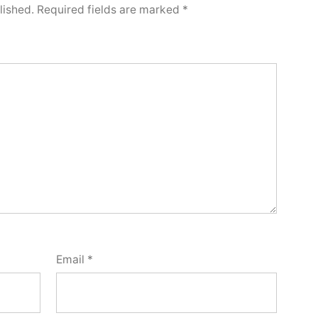
lished.
Required fields are marked
*
Email
*