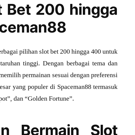
ot Bet 200 hingga
aceman88
agai pilihan slot bet 200 hingga 400 untuk
taruhan tinggi. Dengan berbagai tema dan
 memilih permainan sesuai dengan preferensi
besar yang populer di Spaceman88 termasuk
ot”, dan “Golden Fortune”.
n Bermain Slot