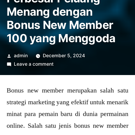
Menang dengan
Bonus New Member
100 yang Menggoda
Posted
admin
December 5, 2024
by
on
Leave a comment
Perbesar
Peluang
Bonus new member merupakan salah satu
Menang
dengan
strategi marketing yang efektif untuk menarik
Bonus
minat para pemain baru di dunia permainan
New
Member
online. Salah satu jenis bonus new member
100