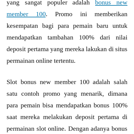
yang sangat populer adalah
bonus new
yang
member 100
. Promo ini memberikan
Menggoda
kesempatan bagi para pemain baru untuk
mendapatkan tambahan 100% dari nilai
deposit pertama yang mereka lakukan di situs
permainan online tertentu.
Slot bonus new member 100 adalah salah
satu contoh promo yang menarik, dimana
para pemain bisa mendapatkan bonus 100%
saat mereka melakukan deposit pertama di
permainan slot online. Dengan adanya bonus