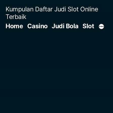
Skip
Kumpulan Daftar Judi Slot Online
to
Terbaik
content
Home
Casino
Judi Bola
Slot